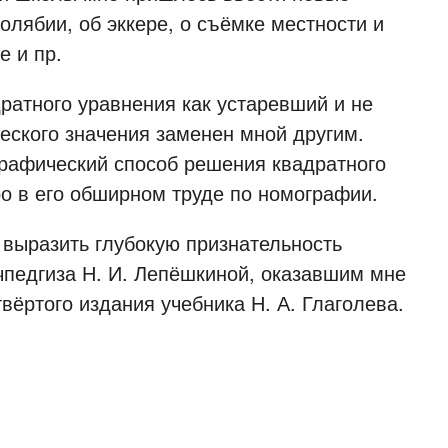
лябии, об эккере, о съёмке местности и
е и пр.
тного уравнения как устаревший и не
еского значения заменен мной другим.
рафический способ решения квадратного
ро в его обширном труде по номографии.
ыразить глубокую признательность
чпедгиза Н. И. Лепёшкиной, оказавшим мне
вёртого издания учебника Н. А. Глаголева.