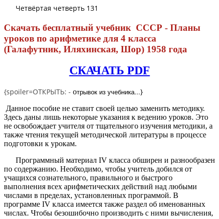
Четвёртая четверть 131
Скачать бесплатный учебник СССР - Планы
уроков по арифметике для 4 класса
(Галафутник, Иляхинская, Шор) 1958 года
СКАЧАТЬ PDF
{spoiler=ОТКРЫТЬ: -
трывок из учебника...
}
о
Данное пособие не ставит своей целью заменить методику.
Здесь даны лишь некоторые указания к ведению уроков. Это
не освобождает учителя от тщательного изучения методики, а
также чтения текущей методической литературы в процессе
подготовки к урокам.
Программный материал IV класса обширен и разнообразен
по содержанию. Необходимо, чтобы учитель добился от
учащихся сознательного, правильного и быстрого
выполнения всех арифметических действий над любыми
числами в пределах, установленных программой. В
программе IV класса имеется также раздел об именованных
числах. Чтобы безошибочно производить с ними вычисления,