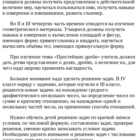
учащиеся должны получить представления о действительной
величине мер, научиться пользоваться ими, получить навыки
в измерении и взвешивании, развить глазомер.
Во II и III четвертях часть времени отводится на изучение
геометрического материала. Учащиеся должны получить
навыки в измерении и вычислении площадей и фигур,
имеющих форму прямоугольника и квадрата, научиться
вычислять объёмы тел, имеющих прямоугольную форму.
При изучении темы «Простейшие дроби» учитель должен
дать детям представление о долях, дробях, о величине их, для
чего надо широко применять наглядность.
Большое внимание надо уделить решению задач. В IV
классе наряду с задачами, которые изучили в III классе,
решаются новые задачи: на нахождение среднего
арифметического нескольких чисел, на определение чисел по
сумме и кратному отношению, на нахождение одной и
нескольких частей числа, на применение способа отношений.
Нужно обучить детей решению задач по краткой записи
условия, по числовой формуле, составлению задач, проверке
решения, умению кратко записывать условие задачи.
Необходимо уделить внимание и решению задач с числовыми
данными, взятыми из окружающей жизни.