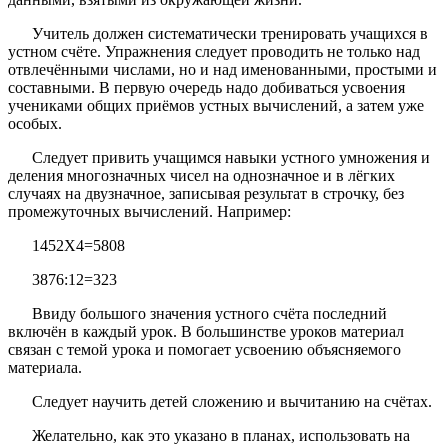
Учитель должен систематически тренировать учащихся в
устном счёте. Упражнения следует проводить не только над
отвлечёнными числами, но и над именованными, простыми и
составными. В первую очередь надо добиваться усвоения
учениками общих приёмов устных вычислений, а затем уже
особых.
Следует привить учащимся навыки устного умножения и
деления многозначных чисел на однозначное и в лёгких
случаях на двузначное, записывая результат в строчку, без
промежуточных вычислений. Например:
1452X4=5808
3876:12=323
Ввиду большого значения устного счёта последний
включён в каждый урок. В большинстве уроков материал
связан с темой урока и помогает усвоению объясняемого
материала.
Следует научить детей сложению и вычитанию на счётах.
Желательно, как это указано в планах, использовать на