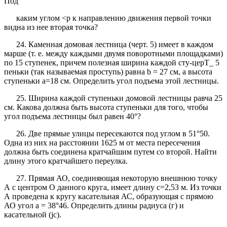
Под
каким углом <р к направлению движения первой точки
видна из нее вторая точка?
24. Каменная домовая лестница (черт. 5) имеет в каждом
марше (т. е. между каждыми двумя поворотными площадками)
по 15 ступенек, причем полезная ширина каждой сту-церТ_ 5
пеньки (так называемая проступь) равна b = 27 см, а высота
ступеньки а=18 см. Определить угол подъема этой лестницы.
25. Ширина каждой ступеньки домовой лестницы равча 25
см. Какова должна быть высота ступеньки для того, чтобы
угол подъема лестницы был равен 40°?
26. Две прямые улицы пересекаются под углом в 51°50.
Одна из них на расстоянии 1625 м от места пересечения
должна быть соединена кратчайшим путем со второй. Найти
длину этого кратчайшего переулка.
27. Прямая АО, соединяющая некоторую внешнюю точку
А с центром О данного круга, имеет длину с=2,53 м. Из точки
А проведена к кругу касательная АС, образующая с прямою
АО угол а = 38°46. Определить длины радиуса (г) и
касательной (jc).