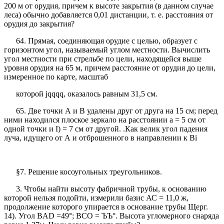
200 м от орудия, причем к высоте закрытия (в данном случае
леса) обычно добавляется 0,01 дистанции, т. е. расстояния от
орудия до закрытия?
64. Прямая, соединяющая орудие с целью, образует с
горизонтом угол, называемый углом местности. Вычислить
угол местности при стрельбе по цели, находящейся выше
уровня орудия на 65 м, причем расстояние от орудия до цели,
измеренное по карте, масштаб
которой jqqqq, оказалось равным 31,5 см.
65. Две точки А и В удалены друг от друга на 15 см; перед
ними находился плоское зеркало на расстоянии a = 5 см от
одной точки и I) = 7 см от другой. .Как велик угол падения
луча, идущего от А и отброшенного в направлении к Bi
§7. Решение косоугольных треугольников.
3. Чтобы найти высоту фабричной трубы, к основанию
которой нельзя подойти, измерили базис АС = 11,0 ж,
продолжение которого упирается в основание трубы Щерг.
14). Угол BAD =49°; ВСО = ЪЪ°. Высота угломерного снаряда