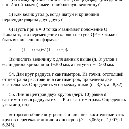
в п. 2 эгой задачи) имеет наибольшую величину?
5) Как велик угол р, когда шатун и кривошип
перпендикулярны друг другу?
6) Пусть при а = 0 точка Р занимает положение Q.
Показать, что перемещение головки шатуна QP = x может
быть вычислено по формуле:
х — г (1 — cosa)+/ (1 — cosр).
Вычислить величину х для данных выше (п. 3) углов а,
еслиi длина кривошипа 1=300 мм, а шатуна г = 1500 мм.
54. Дан круг радиуса г сантиметров. Из точки, отстолщей
от центра на расстоянии а сантиметров, проведены две
касательные. Определить угол между ними (г =3,35; а =8,32).
55. Линия центров двух кругов (черт. 10) равна d
сантиметрам, я радиусы их — Р и г сантиметрам.. Определить
углы аир, под
которыми общие внутренняя и внешняя касательные этих
кругов пересекают линию их центров (/? = 3,065; г= 1,007; d =
6,245).