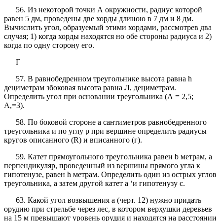
56. Из некоторой точки А окружности, радиус которой
равен 5 дм, проведены две хорды длиною в 7 дм и 8 дм.
Вычислить угол, образуемый этими хордами, рассмотрев два
случая; 1) когда хорды находятся но обе стороны радиуса и 2)
когда по одну сторону его.
Г
57. В равнобедренном треугольнике высота равна h
дециметрам збоковая высота равна Л, дециметрам.
Определить угол при основании треугольника (А = 2,5;
A,=3).
58. По боковой стороне а сантиметров равнобедренного
треугольника и по углу р при вершине определить радиусы
кругов описанного (R) и вписанного (г).
59. Катет прямоугольного треугольника равен b метрам, а
перпендикуляр, проведенный из вершины прямого угла к
гипотенузе, равен h метрам. Определить один из острых углов
треугольника, а затем другой катет а ‘и гипотенузу с.
63. Какой угол возвышения а (черт. 12) нужно придать
орудию при стрельбе через лес, в котором верхушки деревьев
на 15 м превышают уровень орудия и находятся на расстоянии