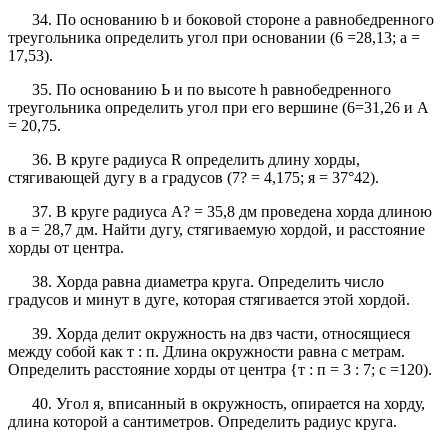
34. По основанию b и боковой стороне а равнобедренного
треугольника определить угол при основании (6 =28,13; а =
17,53).
35. По основанию Ь и по высоте h равнобедренного
треугольника определить угол при его вершине (6=31,26 и А
= 20,75.
36. В круге радиуса R определить длину хорды,
стягивающей дугу в а градусов (7? = 4,175; я = 37°42).
37. В круге радиуса А? = 35,8 дм проведена хорда длиною
в а = 28,7 дм. Найти дугу, стягиваемую хордой, и расстояние
хорды от центра.
38. Хорда равна диаметра круга. Определить число
градусов и минут в дуге, которая стягивается этой хордой.
39. Хорда делит окружность на двз части, относящиеся
между собой как т : п. Длина окружности равна с метрам.
Определить расстояние хорды от центра {т : п = 3 : 7; с =120).
40. Угол я, вписанный в окружность, опирается на хорду,
длина которой а сантиметров. Определить радиус круга.