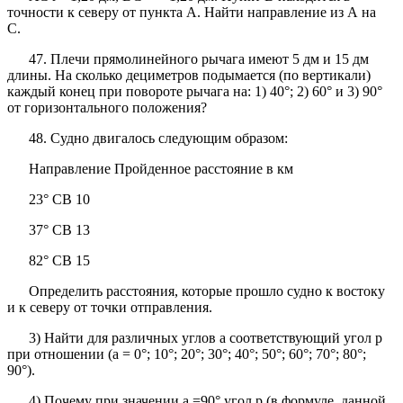
точности к северу от пункта А. Найти направление из А на
С.
47. Плечи прямолинейного рычага имеют 5 дм и 15 дм
длины. На сколько дециметров подымается (по вертикали)
каждый конец при повороте рычага на: 1) 40°; 2) 60° и 3) 90°
от горизонтального положения?
48. Судно двигалось следующим образом:
Направление Пройденное расстояние в км
23° СВ 10
37° СВ 13
82° СВ 15
Определить расстояния, которые прошло судно к востоку
и к северу от точки отправления.
3) Найти для различных углов а соответствующий угол р
при отношении (а = 0°; 10°; 20°; 30°; 40°; 50°; 60°; 70°; 80°;
90°).
4) Почему при значении а =90° угол р (в формуле, данной