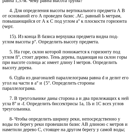
равна 1,37м. Чему равна высота трубы?
4. Для определения высоты вертикального предмета А В
от оснований его А проведен базис .АС. равный Ь метрам,
повышающийся от А к С под углом а° к плоскости горизонта
(черт.
15). Из конца В базиса верхушка предмета видна под-
углом высоты р°. Определить высоту предмета.
5. На горе, склон которой понижается к горизонту под
углом fi°, стоит дерево. Тень дерева, падающая на склон горы
при высоте солнца ас имеет длину I метров. Определить
высоту дерева.
6. Одйа из диагоналей параллелограма равна d и делит его
угол на части в а° и {5°. Определить стороны
параллелограма.
7. В треугольнике даны сторона а и два прилежащих к ней
угла 8° и -f. Определить биссектрисы 1а, 1Ь и 1С всех углов
треугольника.
8- Чтобы определить ширину реки, непосредственно у
воды по берегу реки провешили базис АВ длиною с метров и
наметили дерево С, стоящее на другом берегу у самой воды;