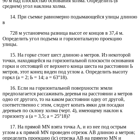
90 м над плоскостью основания холма. Определить (в
среднем) угол наклона холма.
14. При съемке равномерно подымающейся улицы длиною
в
728 м установчена разница высот ее концов в 37,4 м.
Определить угол подъема и горизонтальную проекцию
улицы.
15. На горке стоит шест длиною а метров. Из некоторой
точки, находящейся на горизонтальной плоскости основания
горки и отстоящей от верхнего конца шеста на расстоянии Ь
метров, этот конец виден под углом а. Определить высоту
горкл (а = 2; Ь = 14; а = 63°18).
16. Если на горизонтальной поверхности земли
предполагается рассаживать деревья на расстоянии а метров
одно от другого, то на каком расстоянии одну от другой,
соответственно с этим, следует копать ямки для посадки
деревьев по склону холма (черт. 4), имеющему наклон к
горизонту а (а = 3,5; а = 25°18)?
17. На прямой MN взята точка А, и из нее под острым
углом а к прямой MN проведен отрезок АВ длиною а метров;
определить проекцию (jc) отрезка АВ на прямую MN и