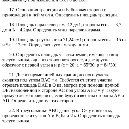
17. Основания трапеции а и Ь, боковая сторона г,
прилежащий к ней угол а. Определить площадь трапеции.
18. Площадь параллелограма 12 дм1, стороны его а = 3,7
дм и Ь = 4,2дм. Определить углы параллелограма.
19. Площадь треугольника 71,24 см1; стороны его а = 15 сл
и *> = 13 см. Определить угол между ними.
20. Определить площадь участка земли, имеющего вид
треугольника, одна из сторон которого с, а две другие
образуют с первой углы а и р (с = 20; а = 65°30; р = 84°30).
21. Две из прямолинейных границ лесного участка
сходятся под углом ВАС = а. Требуется от этого участка
отрезать площадь DAE в Q кв. метров при помощи прямой
DE, наклоненной к стороне АС под углом AED = у. Такую
прямую легко провешить, если будут известны стороны АЕ и
AD. Определить длину этих сторон.
22. В треугольнике ABC даны: угол С~ у и высоты,
проведенные из углов А и В, ha и Иь. Определить площадь
треугольника.