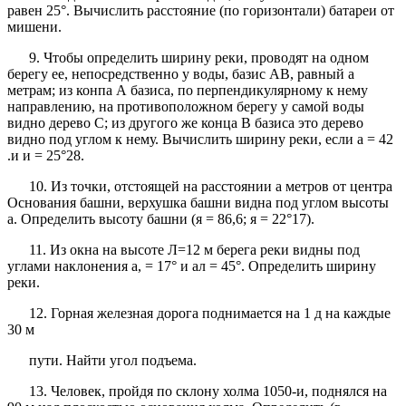
равен 25°. Вычислить расстояние (по горизонтали) батареи от
мишени.
9. Чтобы определить ширину реки, проводят на одном
берегу ее, непосредственно у воды, базис АВ, равный а
метрам; из конпа А базиса, по перпендикулярному к нему
направлению, на противоположном берегу у самой воды
видно дерево С; из другого же конца В базиса это дерево
видно под углом к нему. Вычислить ширину реки, если а = 42
.и и = 25°28.
10. Из точки, отстоящей на расстоянии а метров от центра
Основания башни, верхушка башни видна под углом высоты
а. Определить высоту башни (я = 86,6; я = 22°17).
11. Из окна на высоте Л=12 м берега реки видны под
углами наклонения а, = 17° и ал = 45°. Определить ширину
реки.
12. Горная железная дорога поднимается на 1 д на каждые
30 м
пути. Найти угол подъема.
13. Человек, пройдя по склону холма 1050-и, поднялся на