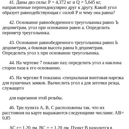
41. Даны двз силы: Р = 4,372 кг и Q = 5,645 кг,
направленные перпендикулярно друг к другу. Какой угол
образует равнодействующая с силой Р и чему она равна?
42. Основание равнобедренного треугольника равно Ъ
дециметрам, угол при основании равен а. Определить
периметр треугольника.
43. Основание равнобедренного треугольника равно Ь
дециметрам, а боковая высота равна h дециметрам.
Определить угол х прн основании треугольника.
44. На чертеже 7 показан паз; определить угол а наклона
сторон паза к его основанию.
45. На чергеже 8 показана -специальная винтовая нарезка
для пушечных замков. Вычислить угол а для заточки резца,
служащего
для нарезания этой резьбы.
46. Три пункта А, В, С расположены так. что их
расстояния на карте выражаются следующими числами: АВ=
0,85
АС г= 1,20 дм, ВС = = 1,20 дм. Пункт В находится в