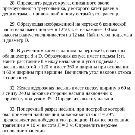
28. Определить радиус круга, описанного около
прямоугольного треугольника, у которого катет равен а
дециметрам, а прилежащий к нему острый угол равен р.
29. Образующая изображенной на чертеже 6 конической
части вала имеет подъем в 12°/0, т. е. на каждые 100 мм
высоты радиус увеличивается на 12 мм. Найти угол подъема а
и диаметр D.
30. В усеченном конусе, данном на чертеже 6, известны
оба диаметра d и D. Образующая конуса имеет подъем 1: п.
Найти расстояние h между начальной и угол подъема а.
насыпь высотой в 120 м имеет 360 м ширины при основании
и 60 м ширины при вершине. Вычислить угол наклона откоса
к горизонту.
32. Железнодорожная насыпь имеет сверху ширину в 60 м,
а снизу 240 м Боковые стороны насыпи наклонены к
горизонту под углом 35°. Определить высоту насыпи.
33. Поперечный разрез насыпи, при постройке которой
был применен наибольший возможный откос if = 39°,
представляет равнобедренную трапецию. Нижнее основание
трапеции а = 10 м, высота Л = 3 м. Определить верхнее
основание трапеции.