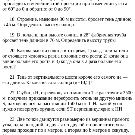
проследить изменение этой проекции при изменении угла а
от 60° до 0 и обратно: от 0 до 90°.
18. Строение, имеющее 30 м высоты, бросает тень длиною
в 45 м. Определить высоту солнца.
19. В полдень при высоте солнца в 28° фабричная труба
бросает тень длиной в 76 м. Определить высоту трубы
20. Какова высота солнца в то время, 1) когда длина тени
ог стоящего человгка равна половине его роста; 2) когда она
вдвое больше его роста и 3) когда она в 2 раза больше его
роста?
21. Тень от вертикального шеста короче его самого на —
его длины. Какова высота солнца (и=10,5)?
22. Гаубица Н, стреляющая по мишени Т с расстояния 2500
м, получила приказание перебросить огонь на другую мишень
S, находящуюся на расстоянии 1500 м от Т. На какой угол
нужно повернуть орудие, если ST перпендикулярно к НИ
23. Две точки движутся равномерно из вершины прямого
угла, одна по одной, а другая по другой стороне этого угла;
первая проходит по а метров, а вторая по b метров в секунду.