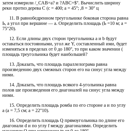
затем измерили /_САВ=а? и ?АВС=$°. Вычислить ширину
реки протиз дерева С (с = 400; а = 45°; ,8 = 30° ц
11. В равнобедренном треугольнике боковая сторона равна
Ь, а угол при вершине — а. Определить площадь (Ь =10 м; а =
75°20).
12. Если длины двух сторон треугольника а и b будут
оставаться постоянными, угол же Y, составленный ими, будет
изменяться в пределах от 0 до 180°, то при каком значении (
площадь треугольника будет наибольшей?
13. Доказать, что площадь параллелограма равна
произведению двух смежных сторон его на синус угла между
ними.
14. Доказать, что площадь всякого 4-угольника равна
полов ше произведения его диагоналей на синус угла между
ними.
15. Определить площадь ромба по его стороне а и по углу
а (а = 7,5 см; а = 22°10).
16. Определить площадь Q прямоугольника по длине его
диагонали d и по углу f между диагоналями. Определить
максимум Q при изменении tp от 0 до 180°.