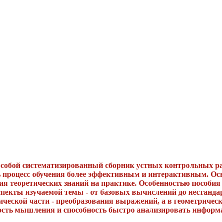
т собой систематизированный сборник устных контрольных р
ть процесс обучения более эффективным и интерактивным. О
ия теоретических знаний на практике. Особенностью пособия
спекты изучаемой темы - от базовых вычислений до нестанда
ческой части - преобразования выражений, а в геометрическ
кость мышления и способность быстро анализировать информ