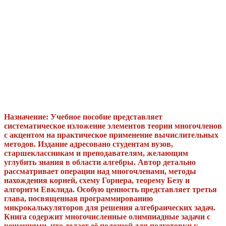
Назначение: Учебное пособие представляет
систематическое изложение элементов теории многочленов
с акцентом на практическое применение вычислительных
методов. Издание адресовано студентам вузов,
старшеклассникам и преподавателям, желающим
углубить знания в области алгебры. Автор детально
рассматривает операции над многочленами, методы
нахождения корней, схему Горнера, теорему Безу и
алгоритм Евклида. Особую ценность представляет третья
глава, посвященная программированию
микрокалькуляторов для решения алгебраических задач.
Книга содержит многочисленные олимпиадные задачи с
решениями, что делает её полезной для подготовки к