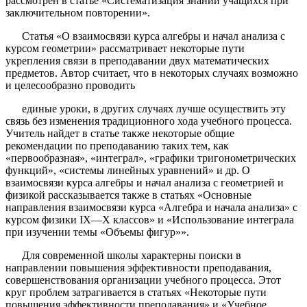
рассмотрен в статье «Систематизация знаний учащихся при
заключительном повторении».
Статья «О взаимосвязи курса алгебры и начал анализа с
курсом геометрии» рассматривает некоторые пути
укрепления связи в преподавании двух математических
предметов. Автор считает, что в некоторых случаях возможно
и целесообразно проводить
единые уроки, в других случаях лучше осуществить эту
связь без изменения традиционного хода учебного процесса.
Учитель найдет в статье также некоторые общие
рекомендации по преподаванию таких тем, как
«первообразная», «интеграл», «графики тригонометрических
функций», «системы линейных уравнений» и др. О
взаимосвязи курса алгебры и начал анализа с геометрией и
физикой рассказывается также в статьях «Основные
направления взаимосвязи курса «Алгебра и начала анализа» с
курсом физики IX—X классов» и «Использование интеграла
при изучении темы «Объемы фигур»».
Для современной школы характерны поиски в
направлении повышения эффективности преподавания,
совершенствования организации учебного процесса. Этот
круг проблем затрагивается в статьях «Некоторые пути
повышения эффективности преподавания» и «Учебное