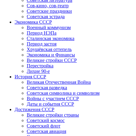
Советская литература
Сов-кино, сов-театр
Советские праздники
Советская эстрада
Экономика СССР
Военный коммунизм
Период НЭПа
Сталинская экономика
Период застоя
Хрущёвская оттепель
Экономика и Финансы
Великие стройки СССР
Перестройка
Лихие 90-е
История СССР
Великая Отечественная Война
Советская разведка
Советская символика и символизм
Войны с участием СССР
Даты и события СССР
Достижения СССР
Великие стройки страны
Советский космос
Советский флот
Советская авиация