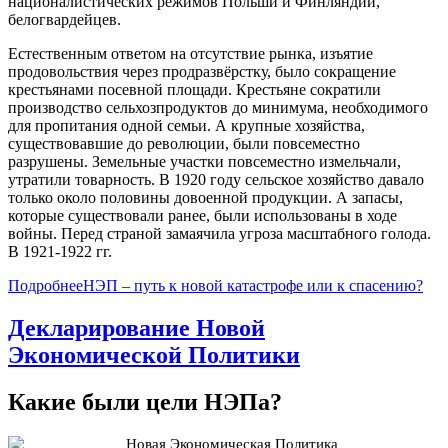
националистических режимов Польши и Финляндии,
белогвардейцев.
Естественным ответом на отсутствие рынка, изъятие
продовольствия через продразвёрстку, было сокращение
крестьянами посевной площади. Крестьяне сократили
производство сельхозпродуктов до минимума, необходимого
для пропитания одной семьи. А крупные хозяйства,
существовавшие до революции, были повсеместно
разрушены. Земельные участки повсеместно измельчали,
утратили товарность. В 1920 году сельское хозяйство давало
только около половины довоенной продукции. А запасы,
которые существовали ранее, были использованы в ходе
войны. Перед страной замаячила угроза масштабного голода.
В 1921-1922 гг.
ПодробнееНЭП – путь к новой катастрофе или к спасению?
Декларирование Новой
Экономической Политики
Какие были цели НЭПа?