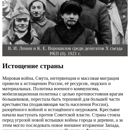
В. И. Ленин и К. Е. Ворошилов среди делегатов X съезда
РКП (б). 1921 г.
Истощение страны
Мировая война, Смута, интервенция и массовая миграция
привели к истощению России, её ресурсов, людских и
материальных. Политика военного коммунизма,
мобилизационная политика с целью противостояния врагам
большевиков, перестала быть терпимой для большей части
крестьянства (подавляющая часть населения России),
разорённого войной и истощённого неурожаем. Крестьяне
начали выступать против Советской власти. Страна стояла
перед угрозой новой вспышки войны города и деревни, а за
этим могло последовать новое внешнее вторжение Запада,