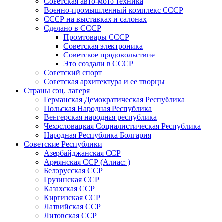
Советская авто-мото техника
Военно-промышленный комплекс СССР
СССР на выставках и салонах
Сделано в СССР
Промтовары СССР
Советская электроника
Советское продовольствие
Это создали в СССР
Советский спорт
Советская архитектура и ее творцы
Страны соц. лагеря
Германская Демократическая Республика
Польская Народная Республика
Венгерская народная республика
Чехословацкая Социалистическая Республика
Народная Республика Болгария
Советские Республики
Азербайджанская ССР
Армянская ССР (Алиас: )
Белорусская ССР
Грузинская ССР
Казахская ССР
Киргизская ССР
Латвийская ССР
Литовская ССР