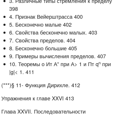
3. Различные типы стремления к пределу
398
4. Признак Вейерштрасса 400
5. Бесконечно малые 402
6. Свойства бесконечно малых. 403
7. Свойства пределов. 404
8. Бесконечно большие 405
9. Примеры вычисления пределов. 407
n
10. Теоремы о Ит А” при А> 1 и Пт q
при
|g|< 1. 411
(***)§ 11- Функция Дирихле. 412
Упражнения к главе XXVI 413
Глава XXVII. Последовательности