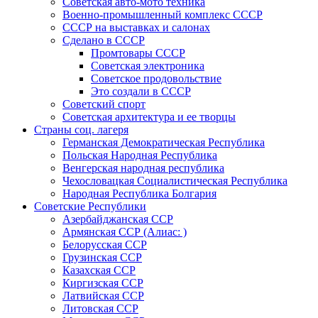
Советская авто-мото техника
Военно-промышленный комплекс СССР
СССР на выставках и салонах
Сделано в СССР
Промтовары СССР
Советская электроника
Советское продовольствие
Это создали в СССР
Советский спорт
Советская архитектура и ее творцы
Страны соц. лагеря
Германская Демократическая Республика
Польская Народная Республика
Венгерская народная республика
Чехословацкая Социалистическая Республика
Народная Республика Болгария
Советские Республики
Азербайджанская ССР
Армянская ССР (Алиас: )
Белорусская ССР
Грузинская ССР
Казахская ССР
Киргизская ССР
Латвийская ССР
Литовская ССР