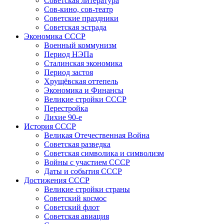
Советская литература
Сов-кино, сов-театр
Советские праздники
Советская эстрада
Экономика СССР
Военный коммунизм
Период НЭПа
Сталинская экономика
Период застоя
Хрущёвская оттепель
Экономика и Финансы
Великие стройки СССР
Перестройка
Лихие 90-е
История СССР
Великая Отечественная Война
Советская разведка
Советская символика и символизм
Войны с участием СССР
Даты и события СССР
Достижения СССР
Великие стройки страны
Советский космос
Советский флот
Советская авиация