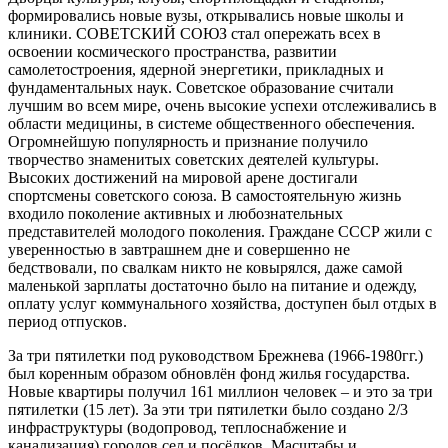
формировались новые вузы, открывались новые школы и
клиники. СОВЕТСКИЙ СОЮЗ стал опережать всех в
освоении космического пространства, развитии
самолетостроения, ядерной энергетики, прикладных и
фундаментальных наук. Советское образование считали
лучшим во всем мире, очень высокие успехи отслеживались в
области медицины, в системе общественного обеспечения.
Огромнейшую популярность и признание получило
творчество знаменитых советских деятелей культуры.
Высоких достижений на мировой арене достигали
спортсмены советского союза. В самостоятельную жизнь
входило поколение активных и любознательных
представителей молодого поколения. Граждане СССР жили с
уверенностью в завтрашнем дне и совершенно не
бедствовали, по свалкам никто не ковырялся, даже самой
маленькой зарплаты достаточно было на питание и одежду,
оплату услуг коммунального хозяйства, доступен был отдых в
период отпусков.
За три пятилетки под руководством Брежнева (1966-1980гг.)
был коренным образом обновлён фонд жилья государства.
Новые квартиры получил 161 миллион человек – и это за три
пятилетки (15 лет). За эти три пятилетки было создано 2/3
инфраструктуры (водопровод, теплоснабжение и
канализация) городов сел и посёлков. Масштабы и