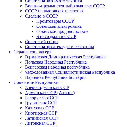
Советская авто-мото техника
Военно-промышленный комплекс СССР
СССР на выставках и салонах
Сделано в СССР
Промтовары СССР
Советская электроника
Советское продовольствие
Это создали в СССР
Советский спорт
Советская архитектура и ее творцы
Страны соц. лагеря
Германская Демократическая Республика
Польская Народная Республика
Венгерская народная республика
Чехословацкая Социалистическая Республика
Народная Республика Болгария
Советские Республики
Азербайджанская ССР
Армянская ССР (Алиас: )
Белорусская ССР
Грузинская ССР
Казахская ССР
Киргизская ССР
Латвийская ССР
Литовская ССР