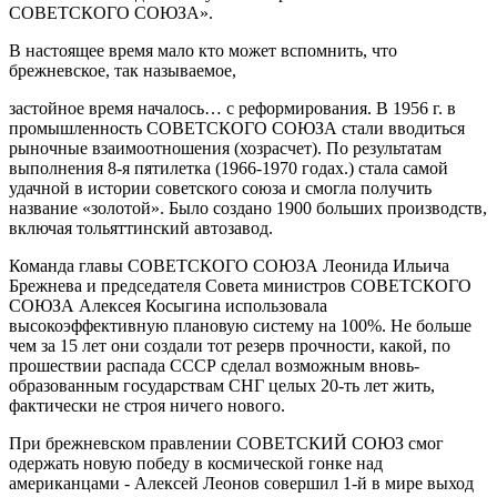
СОВЕТСКОГО СОЮЗА».
В настоящее время мало кто может вспомнить, что
брежневское, так называемое,
застойное время началось… с реформирования. В 1956 г. в
промышленность СОВЕТСКОГО СОЮЗА стали вводиться
рыночные взаимоотношения (хозрасчет). По результатам
выполнения 8-я пятилетка (1966-1970 годах.) стала самой
удачной в истории советского союза и смогла получить
название «золотой». Было создано 1900 больших производств,
включая тольяттинский автозавод.
Команда главы СОВЕТСКОГО СОЮЗА Леонида Ильича
Брежнева и председателя Совета министров СОВЕТСКОГО
СОЮЗА Алексея Косыгина использовала
высокоэффективную плановую систему на 100%. Не больше
чем за 15 лет они создали тот резерв прочности, какой, по
прошествии распада СССР сделал возможным вновь-
образованным государствам СНГ целых 20-ть лет жить,
фактически не строя ничего нового.
При брежневском правлении СОВЕТСКИЙ СОЮЗ смог
одержать новую победу в космической гонке над
американцами - Алексей Леонов совершил 1-й в мире выход