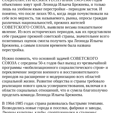
объективно зовут эрой Леонида Ильича Брежнева, и только
лишь на злобном языке перестройки - периодом застоя. И
понятно, что после лихих 90-х, когда люди почувствовали на
себе всю мерзость, так называемого, рынка, опросы граждан
различных национальностей, прежних жителей
СОВЕТСКОГО СОЮЗА, выявляли весьма показательное
явление. Из всех исторических периодов, как их представляли
себе граждане прежней советской страны, значительнее всего
позитивных оценок смогла получить эра Леонида Ильича
Брежнева, а самым плохим временем была названа
перестройка.
Нужно помнить, что основной задачей СОВЕТСКОГО
СОЮЗА с середины 50-х годов был выход из чрезвычайной
программы «мобилизационного социалистического строя» и
переключение энергии военного и восстановительного
периодов на расширение и модернизацию всех областей
социальной жизни. Развитие общества и страны требовало
реализации нового цикла усовершенствования, включая и в
области социальных отношений, что и сумела благополучно
проделать команда Леонида Ильича Брежнева.
В 1964-1985 годах страна развивалась быстрыми темпами.
Возводились новые города и поселки, фабрики и заводы,
Дворцы культуры, клубы, спортплощадки и стадионы;