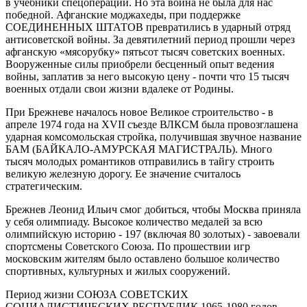
в учебники спецопераций. Но эта война не была для нас
победной. Афганские моджахеды, при поддержке
СОЕДИНЕННЫХ ШТАТОВ превратились в ударный отряд
антисоветской войны. За девятилетний период прошли через
афганскую «мясорубку» пятьсот тысяч советских военных.
Вооруженные силы приобрели бесценный опыт ведения
войны, заплатив за него высокую цену - почти что 15 тысяч
военных отдали свои жизни вдалеке от Родины.
При Брежневе началось новое Великое строительство - в
апреле 1974 года на XVII съезде ВЛКСМ была провозглашена
ударная комсомольская стройка, получившая звучное название
БАМ (БАЙКАЛО-АМУРСКАЯ МАГИСТРАЛЬ). Много
тысяч молодых романтиков отправились в тайгу строить
великую железную дорогу. Ее значение считалось
стратегическим.
Брежнев Леонид Ильич смог добиться, чтобы Москва приняла
у себя олимпиаду. Высокое количество медалей за всю
олимпийскую историю - 197 (включая 80 золотых) - завоевали
спортсмены Советского Союза. По прошествии игр
московским жителям было оставлено большое количество
спортивных, культурных и жилых сооружений.
Период жизни СОЮЗА СОВЕТСКИХ
СОЦИАЛИСТИЧЕСКИХ РЕСПУБЛИК 1965-1980 годов