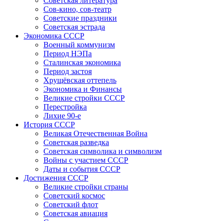
Советская литература
Сов-кино, сов-театр
Советские праздники
Советская эстрада
Экономика СССР
Военный коммунизм
Период НЭПа
Сталинская экономика
Период застоя
Хрущёвская оттепель
Экономика и Финансы
Великие стройки СССР
Перестройка
Лихие 90-е
История СССР
Великая Отечественная Война
Советская разведка
Советская символика и символизм
Войны с участием СССР
Даты и события СССР
Достижения СССР
Великие стройки страны
Советский космос
Советский флот
Советская авиация