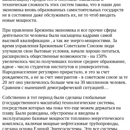
техническая сложность этих систем такова, что в наши дни
экономика вновь образованных самостоятельных государств
не в состоянии даже обслуживать их, не то чтоб вводить
новые мощности.
При правлении Брежнева экономика и все прочие сферы
деятельности человека были насыщены кадрами самой
высокой квалификации , а так же энерго-мощностями. За
время управления Брежневым Советским Союзом люди
улучшили свои бытовые условия, начали хорошо питаться,
расширились общественные возможности - на 150%
увеличилось число получивших полное среднее образование,
вдвое - число студентов институтов и университетов.
Народонаселение регулярно прирастало, и это за счет
рождаемости, а не за счет эмигрантов - в советском союзе за те
20 лет оно увеличилось больше чем на 30 миллионов человек.
Сравним с нынешней демографической ситуацией…
Собственно в тот период были сделаны глобальные
(государственного масштаба) технологические системы,
посредствам которых мы пока что еще можем держаться на
плаву. Были разведаны, обустроены и введены в
эксплуатацию базовые мощности топливно-энергетического
комплекса, включая мощные нефтегазовые трубопроводы,
сделана основа Единой Энергосистемы. Эти все системы,