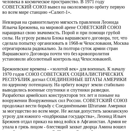
человека в космическое пространство. В 1971 году
СОВЕТСКИЙ СОЮЗ вывел на околоземную орбиту первую
во всем мире станцию «Салют-1».
Невзирая на сравнительную мягкость правления Леонида
Ильича Брежнева, на мировой арене СОВЕТСКИЙ СОЮЗ
наращивал свою значимость. Порой и при помощи грубой
силы. На угрозу развала Блока варшавского договора, тот, что
сделала попытку организовать в 1968-м Чехословакия, Москва
отреагировала радикально. За полтора суток армии стран
Варшавского Договора почти что без кровопролития
установили абсолютный контроль над Чехословакией.
Брежневские времена - «золотой век» для военных. К началу
1970 годов СОЮЗ СОВЕТСКИХ СОЦИАЛИСТИЧЕСКИХ
РЕСПУБЛИК догнал СОЕДИНЕННЫЕ ШТАТЫ АМЕРИКИ
по ядерному потенциалу. На орбиту вокруг земли стабильно
выводились военные спутники и спутники разведки.
Разработки армейских конструкторов тех лет и поныне на
вооружении Вооруженных сил России. СОВЕТСКИЙ СОЮЗ
продолжал вести борьбу с Соединёнными Штатами Америки
за могущество во всем мире. Не желая допустить заокеанскую
угрозу для южного «подбрюшья государства», Леонид Ильич
Брежнев отдал приказ на ввод войск в Афганистан. Армия не
упала в грязь лицом - блестящий захват дворца Амина вошел