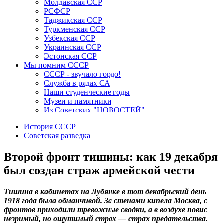
Молдавская ССР
РСФСР
Таджикская ССР
Туркменская ССР
Узбекская ССР
Украинская ССР
Эстонская ССР
Мы помним СССР
СССР - звучало гордо!
Служба в рядах СА
Наши студенческие годы
Музеи и памятники
Из Советских "НОВОСТЕЙ"
История СССР
Советская разведка
Второй фронт тишины: как 19 декабря
был создан страж армейской чести
Тишина в кабинетах на Лубянке в тот декабрьский день
1918 года была обманчивой. За стенами кипела Москва, с
фронтов приходили тревожные сводки, а в воздухе повис
незримый, но ощутимый страх — страх предательства.