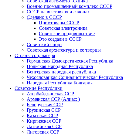
Советская авто-мото техника
Военно-промышленный комплекс СССР
СССР на выставках и салонах
Сделано в СССР
Промтовары СССР
Советская электроника
Советское продовольствие
Это создали в СССР
Советский спорт
Советская архитектура и ее творцы
Страны соц. лагеря
Германская Демократическая Республика
Польская Народная Республика
Венгерская народная республика
Чехословацкая Социалистическая Республика
Народная Республика Болгария
Советские Республики
Азербайджанская ССР
Армянская ССР (Алиас: )
Белорусская ССР
Грузинская ССР
Казахская ССР
Киргизская ССР
Латвийская ССР
Литовская ССР