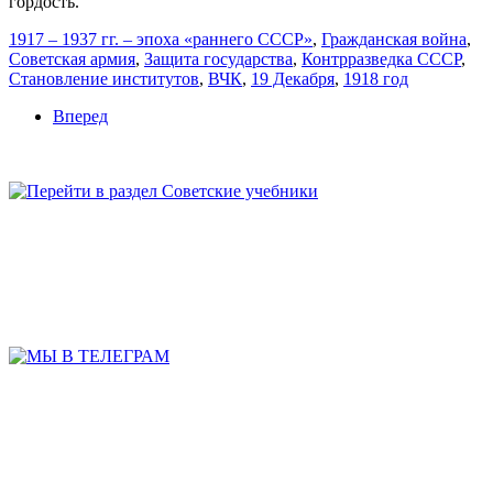
гордость.
1917 – 1937 гг. – эпоха «раннего СССР»
,
Гражданская война
,
Советская армия
,
Защита государства
,
Контрразведка СССР
,
Становление институтов
,
ВЧК
,
19 Декабря
,
1918 год
Вперед