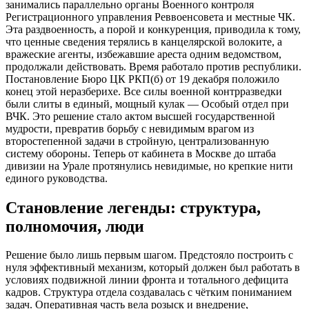
занимались параллельно органы Военного контроля
Регистрационного управления Реввоенсовета и местные ЧК.
Эта раздвоенность, а порой и конкуренция, приводила к тому,
что ценные сведения терялись в канцелярской волоките, а
вражеские агенты, избежавшие ареста одним ведомством,
продолжали действовать. Время работало против республики.
Постановление Бюро ЦК РКП(б) от 19 декабря положило
конец этой неразберихе. Все силы военной контрразведки
были слиты в единый, мощный кулак — Особый отдел при
ВЧК. Это решение стало актом высшей государственной
мудрости, превратив борьбу с невидимым врагом из
второстепенной задачи в стройную, централизованную
систему обороны. Теперь от кабинета в Москве до штаба
дивизии на Урале протянулись невидимые, но крепкие нити
единого руководства.
Становление легенды: структура,
полномочия, люди
Решение было лишь первым шагом. Предстояло построить с
нуля эффективный механизм, который должен был работать в
условиях подвижной линии фронта и тотального дефицита
кадров. Структура отдела создавалась с чётким пониманием
задач. Оперативная часть вела розыск и внедрение,