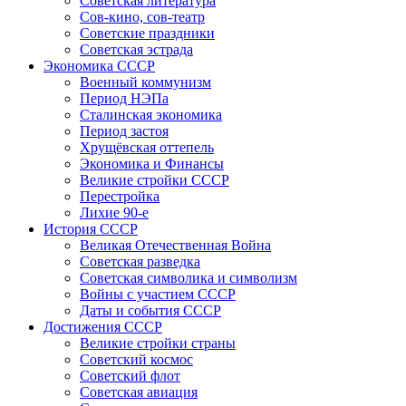
Советская литература
Сов-кино, сов-театр
Советские праздники
Советская эстрада
Экономика СССР
Военный коммунизм
Период НЭПа
Сталинская экономика
Период застоя
Хрущёвская оттепель
Экономика и Финансы
Великие стройки СССР
Перестройка
Лихие 90-е
История СССР
Великая Отечественная Война
Советская разведка
Советская символика и символизм
Войны с участием СССР
Даты и события СССР
Достижения СССР
Великие стройки страны
Советский космос
Советский флот
Советская авиация