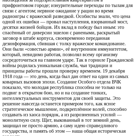
прифронтовом городе; изнурительные переходы по тылам для
связи с агентом; нервное ожидание у рации во время
радиоигры с вражеской разведкой. Особисты знали, что цена
одной их ошибки — провал наступления, взорванный мост,
десятки жизней бойцов. Их вклад в победу был иным: это
спасённый от диверсии эшелон с ранеными, раскрытый
заговор в штабе корпуса, своевременно переданная
дезинформация, сбившая с толку вражеское командование.
Они были «совестью армии», её внутренним иммунитетом,
который, невидимо работая, позволял всему организму
сосредоточиться на главном ударе. Так в горниле Гражданской
войны родилась уникальная служба, чьи традиции и
принципы работы прошли проверку временем. 19 декабря
1918 года — это день, когда был дан ответ на один из самых
коварных вызовов эпохи. Создание Особого отдела ВЧК
показало, что молодая республика способна не только на
подвиг в открытом бою, но и на создание тонких,
интеллектуальных инструментов для своей защиты. Это
решение навсегда останется примером того, как ясное
стратегическое мышление, подкреплённое волей, способно
создавать из хаоса порядок, а из разрозненных усилий —
монолитную силу. Щит, выкованный в тот зимний день,
защищал не просто армию, а саму идею справедливого
государства, и память об этом — наша общая историческая