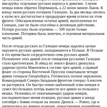
мясорубку отдельные русские корпуса и дивизии. 3 июня
немцы взяли обратно Перемышль, а 22 июня заняли Львов. К
концу июня русские потеряли Галицию. За два месяца свелись
к нулю все достигнутые в предыдущее время успехи на этом
фронте. Обескровленные остатки армий, вытесненные из
Галиции, уже не были способны к активным действиям.
Потери русских были огромны — 500 тысяч только
пленными. Потеряна была, конечно, и огромная материальная
часть армий.
После отхода русских из Галиции немцы задались целью
окружить русские армии, находившиеся в Польше. В Польше
в это время было сосредоточено семь русских армий.
Положение этих армий после очищения русскими Галиции
стало критическим. В обход их левого фланга двинулась
ударная группа Макензена в составе трех армий, а правый
фланг со стороны Восточной Пруссии охватывали четыре
армии генерала Гинденбурга. Готовилось полное окружение.
Командующий Северо-Западным фронтом генерал Алексеев
не растерялся. Он быстро понял шаблонный план немцев и
сумел без больших потерь вывести все армии из польского
мешка. Уклоняясь от охватывающих ударов немцев,
последовательно меняя позиции, русские армии к концу
сентября с боями отошли на линию Двинск — Ровно, где и
закрепились на зимние позиции, приостановив дальнейшее