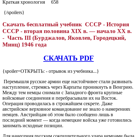
Краткая хронология
658
{/spoilers}
Скачать бесплатный учебник СССР - История
СССР - вторая половина XIX в. — начало XX в.
- Часть III (Бурджалов, Яковлев, Городецкий,
Минц) 1946 года
СКАЧАТЬ PDF
{spoiler=ОТКРЫТЬ: - отрывок из учебника...}
Перемышля русские армии еще настойчивее стали развивать
наступление, стремясь через Карпаты проникнуть в Венгрию.
Между тем немцы снимали с Западного фронта крупные
войсковые соединения и перебрасывали их на Восток.
Операция проводилась в строжайшем секрете. Даже
австрийское верховное командование не знало о намерениях
немцев. Австрийцам об этом было сообщено лишь в
последний момент — когда немецкие войска уже готовились
занимать исходные позиции.
Для нанесения русским сокрушительного удара немцами была