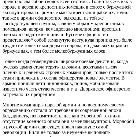
представляла собой сколок всей системы. Точно так же, как в
городе и деревне крепостник-помещик в союзе с буржуазией
эксплуатировал огромные массы крестьян и рабочих, точно
так же в армии офицерство,’ выходцы из той же
господствующей группы, главным образом крепостников-
помещиков, дворян, командовало миллионами крестьян,
одетых в солдатские шинели. Русское офицерство
представляло* собой замкнутую касту, куда проникнуть было
трудно не только выходцам из народа, но даже выходцам из
буржуазных, а тем более мелкобуржуазных слоев.
Только когда развернулись широкие боевые действия, когда
русская армия стала терять тысячами, десятками тысяч
пленных и раненых строевых командиров, только после этого
стали привлекать в состав офицерства новые элементы. В
армию пришли дети чиновников, попов, мобилизовали
известную часть студенчества и т. д. Дворянское офицерство
встречало их презрением.
Многие командиры царской армии и по военному своему
образованию отстали от требований современной эпохи.
Бездарность, неграмотность, незнание военной техники,
отсутствие военного опыта они заменяли муштрой. Мордобой
в русской армии еще существовал накануне самой
революции. Били не только за неуменье выполнять