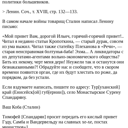
политики большевиков.
> Ленин. Соч., т. XVIII, стр. 132—133.
В самом начале войны товарищ Сталин написал Ленину
письмо:
«Мой привет Вам, дорогой Ильич, горячий-горячий привет!..
Читал я недавно статьи Кропоткина, — старый дурак, совсем
из ума выжил. Читал также статейку Плеханова в «Речи», —
старая неисправимая болтунья-баба! Эхма... А ликвидаторы с
их депутатами-агентами вольно-экономического общества?
Бить их некому, черт меня дери! Неужели так и останутся они
безнаказанными?! Обрадуйте нас и сообщите, что в скором
времени появится орган, где их будут хлестать по роже, да
порядком, да без устали.
Если вздумаете написать, пишите по адресу: Тур[уханский]
край (Енисейск[ой] губ[ернии]), село Монастырское Сурену
Спандаряну.
Ваш Коба (Сталин)
Тимофей [Спандарян] просит передать его кислый привет
Гэду, Самба и Вандервельду на славных хе-хе, постах
министров»1.