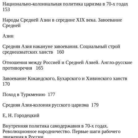
Национально-колониальная политика царизма в 70-х годах
153
Народы Средней Азии в середине XIX века. Завоевание
Средней
Азин
Средняя Азия накануне завоевания. Социальный строй
среднеазиатских ханств
160
Отношения между Россией и Средней Азией. Англо-русские
противоречия
165
Завоевание Кокандского,
Бухарского
и
Хивинского ханств
170
Поход в Туркмению
177
Средняя Азия-колония
русского
царизма
179
Е, Н. Городецкий
Внутренняя политика самодержавия в 70-х годах.
Революционное народничество. Первые шаги рабочего
движения в России