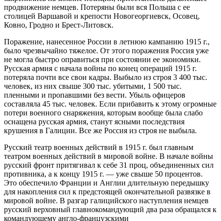
продвижение немцев. Потеряны были вся Польша с ее
столицей Варшавой и крепости Новогеоргиевск, Осовец,
Ковно, Гродно и Брест-Литовск.
Поражение, нанесенное России в летнюю кампанию 1915 г.,
было чрезвычайно тяжелое. От этого поражения Россия уже
не могла быстро оправиться при состоянии ее экономики.
Русская армия с начала войны по конец операций 1915 г.
потеряла почти все свои кадры. Выбыло из строя 3 400 тыс.
человек, из них свыше 300 тыс. убитыми, 1 500 тыс.
пленными и пропавшими без вести. Убыль офицеров
составляла 45 тыс. человек. Если прибавить к этому огромные
потери военного снаряжения, которым вообще была слабо
оснащена русская армия, станут ясными последствия
крушения в Галиции. Все же Россия из строя не выбыла.
Русский театр военных действий в 1915 г. был главным
театром военных действий в мировой войне. В начале войны
русский фронт притягивал к себе 31 проц, объединенных сил
противника, а к концу 1915 г. — уже свыше 50 процентов.
Это обеспечило Франции и Англии длительную передышку
для накопления сил к предстоящей окончательной развязке в
мировой войне. В разгар галицийского наступления немцев
русский верховный главнокомандующий два раза обращался к
командующему англо-французскими