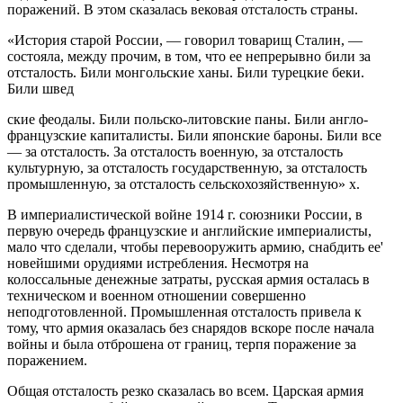
поражений. В этом сказалась вековая отсталость страны.
«История старой России, — говорил товарищ Сталин, —
состояла, между прочим, в том, что ее непрерывно били за
отсталость. Били монгольские ханы. Били турецкие беки.
Били швед
ские феодалы. Били польско-литовские паны. Били англо-
французские капиталисты. Били японские бароны. Били все
— за отсталость. За отсталость военную, за отсталость
культурную, за отсталость государственную, за отсталость
промышленную, за отсталость сельскохозяйственную» х.
В империалистической войне 1914 г. союзники России, в
первую очередь французские и английские империалисты,
мало что сделали, чтобы перевооружить армию, снабдить ее'
новейшими орудиями истребления. Несмотря на
колоссальные денежные затраты, русская армия осталась в
техническом и военном отношении совершенно
неподготовленной. Промышленная отсталость привела к
тому, что армия оказалась без снарядов вскоре после начала
войны и была отброшена от границ, терпя поражение за
поражением.
Общая отсталость резко сказалась во всем. Царская армия