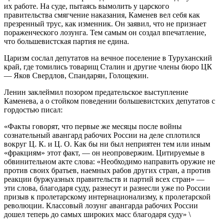
их работе. На суде, пытаясь вымолить у царского
правительства смягчение наказания, Каменев вел себя как
презренный трус, как изменник. Он заявил, что не признает
пораженческого лозунга. Тем самым он создал впечатление,
что большевистская партия не едина.
Царизм сослал депутатов на вечное поселение в Туруханский
край, где томились товарищ Сталин и другие члены бюро ЦК
— Яков Свердлов, Спандарян, Голощекин.
Ленин заклеймил позором предательское выступление
Каменева, а о стойком поведении большевистских депутатов с
гордостью писал:
«Факты говорят, что первые же месяцы после войны
сознательный авангард рабочих России на деле сплотился
вокруг Ц. К. и Ц. О. Как бы ни был неприятен тем или иным
«фракциям» этот факт, — он неопровержим. Цитируемые в
обвинительном акте слова: «Необходимо направить оружие не
против своих братьев, наемных рабов других стран, а против
реакции буржуазных правительств и партий всех стран» —
эти слова, благодаря суду, разнесут и разнесли уже по России
призыв к пролетарскому интернационализму, к пролетарской
революции. Классовый лозунг авангарда рабочих России
дошел теперь до самых широких масс благодаря суду» \