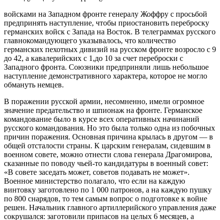
войсками на Западном фронте генералу Жоффру с просьбой
предпринять наступление, чтобы приостановить переброску
германских войск с Запада на Восток. В телеграммах русского
главнокомандующего указывалось, что количество
германских пехотных дивизий на русском фронте возросло с 9
до 42, а кавалерийских с 1,до 10 за счет переброски с
Западного фронта. Союзники предприняли лишь небольшое
наступление демонстративного характера, которое не могло
обмануть немцев.
В поражении русской армии, несомненно, имели огромное
значение предательство и шпионаж на фронте. Германское
командование было в курсе всех оперативных начинаний
русского командования. Но это была только одна из побочных
причин поражения. Основная причина крылась в другом — в
общей отсталости страны. К царским генералам, сидевшим в
военном совете, можно отнести слова генерала Драгомирова,
сказанные по поводу чьей-то кандидатуры в военный совет:
«В совете заседать может, советов подавать не может».
Военное министерство полагало, что если на каждую
винтовку заготовлено по 1 000 патронов, а на каждую пушку
по 800 снарядов, то тем самым вопрос о подготовке к войне
решен. Начальник главного артиллерийского управления даже
сокрушался: заготовили припасов на целых 6 месяцев, а