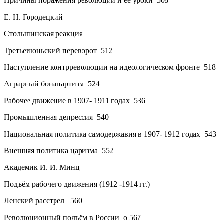
Причины поражения революции и её уроки
508
Е. Н. Городецкий
Столыпинская реакция
Третьеиюньский переворот
512
Наступление контрреволюции на идеологическом
фронте
518
Аграрный бонапартизм
524
Рабочее движение в 1907- 1911 годах
536
Промышленная депрессия
540
Национальная политика самодержавия в
1907- 1912
годах
543
Внешняя политика царизма
552
Академик И. И. Минц
Подъём рабочего движения (1912 -1914 гг.)
Ленский расстрел
560
Революционный подъём в России
o 567