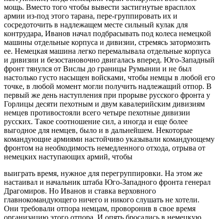
мощь. Вместо того чтобы вывести застигнутые врасплох
армии из-под этого тарана, пере-группировать их и
сосредоточить в надлежащем месте сильный кулак для
контрудара, Иванов начал подбрасывать под колеса немецкой
машины отдельные корпуса и дивизии, стремясь затормозить
ее. Немецкая машина легко перемалывала отдельные корпуса
и дивизии и безостановочно двигалась вперед. Юго-Западный
фронт тянулся от Вислы до границы Румынии и не был
настолько густо насыщен войсками, чтобы немцы в любой его
точке, в любой момент могли получить надлежащий отпор. В
первый же день наступления при прорыве русского фронта у
Горлицы десяти пехотным и двум кавалерийским дивизиям
немцев противостояли всего четыре пехотные дивизии
русских. Такое соотношение сил, а иногда и еще более
выгодное для немцев, было и в дальнейшем. Некоторые
командующие армиями настойчиво указывали командующему
фронтом на необходимость немедленного отхода, отрыва от
немецких наступающих армий, чтобы
выиграть время, нужное для перегруппировки. На этом же
настаивал и начальник штаба Юго-Западного фронта генерал
Драгомиров. Но Иванов и ставка верховного
главнокомандующего ничего и никого слушать не хотели.
Они требовали отпора немцам, проворонив в свое время
организацию этого отпора. И опять бросались в немецкую