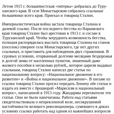
Летом 1915 г. большевистская «пятерка» добралась до Туру-
ханского края. В селе Монастырском собрались ссыльные
большевики всего края. Приехал и товарищ Сталин.
Империалистическая война застала товарища Сталина в
далекой ссылке. После последнего бегства из Нарымского
края товарищ Сталин был арестован в 1913 г. и сослан в
Туруханский край. Чтобы затруднить возможность бегства,
полиция распорядилась выслать товарища Сталина на станок
(поселок) севернее села Монастырского, где нет других
ссыльных, и приставить для наблюдения двух стражников. В
суровых условиях, оторванный долгими месяцами бездорожья
и долгой зимы от населенных пунктов, лишенный даже
жалкого пособия в несколько рублей,, которое царизм выдавал
ссыльным, товарищ Сталин написал две статьи по
национальному вопросу: «Национальное движение в его
развитии» и «Война и национальное движение». В письме из
ссылки товарищ Сталин просил передать Ленину обе статьи и
издать их вместе с брошюрой «Марксизм и национальный
вопрос», написанной в 1913 году. Жандармы перехватили эти
статьи. Они не были напечатаны. Работа над статьями
свидетельствовала о непреклонной воле, несокрушимой
настойчивости великого революционера, сумевшего в диких
условиях ссылки работать над одним из важнейших вопросов