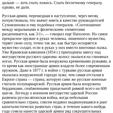
дальше — хоть спать ложись. Спать беспечному генералу,
однако, не дали.
Русская армия, перешедшая в наступление, через месяц
почувствовала, что значит иметь в качестве руководителей
Сухомлинова и ему подобных генералов. «Соотношение
между моральными и физическими элементами
расценивается, как 3:1», — говорил еще Наполеон. Но самое
прекрасное оружие в руках человека, лишенного мужества,
теряет свою силу, точно так же, как быстро испаряется
мужество солдат, если в руках у них вместо винтовки палка.
Уже Крымская кампания (1854 г.) приподняла завесу над
могуществом русского царизма: колосс оказался на глиняных
ногах. Русская армия была вооружена кремневыми ружьями, в
то время как иностранные армии владели более современным
оружием. Даже в 1877 г. в войне с турками русская армия
оказалась вооруженной гораздо хуже, чем самая отсталая в
Европе страна — страна, которую сами же русские военные
считали полуварварской. Русская армия была вооружена
берданками, снабженными прицельной рамкой всего на 600
шагов. Легенду о военном могуществе царской России
развеяла русско-японская война, когда небольшая
сравнительно страна, совсем недавно выдвинувшаяся в ранг
капиталистически развитых стран, в течение какого-нибудь
года сумела нанести царской армии ряд сокрушительных