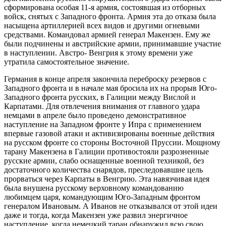
сформирована особая 11-я армия, состоявшая из отборных
войск, снятых с Западного фронта. Армия эта до отказа была
насыщена артиллерией всех видов и другими огневыми
средствами. Командовал армией генерал Макензен. Ему же
были подчинены и австрийские армии, принимавшие участие
в наступлении. Австро- Венгрия к этому времени уже
утратила самостоятельное значение.
Германия в конце апреля закончила переброску резервов с
Западного фронта и в начале мая бросила их на прорыв Юго-
Западного фронта русских, в Галиции между Вислой и
Карпатами. Для отвлечения внимания от главного удара
немцами в апреле было проведено демонстративное
наступление на Западном фронте у Ипра с применением
впервые газовой атаки и активизированы военные действия
на русском фронте со стороны Восточной Пруссии. Мощному
тарану Макензена в Галиции противостояли разрозненные
русские армии, слабо оснащенные военной техникой, без
достаточного количества снарядов, преследовавшие цель
прорваться через Карпаты в Венгрию. Эта навязчивая идея
была внушена русскому верховному командованию
любимцем царя, командующим Юго-Западным фронтом
генералом Ивановым. А Иванов не отказывался от этой идеи
даже и тогда, когда Макензен уже развил энергичное
наступление, когда немецкий таран обнаружил всю свою