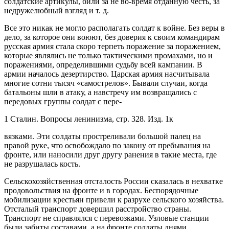
солдатские артикулы, били за не во-время отданную честь, за
недружелюбный взгляд и т. д.
Все это никак не могло располагать солдат к войне. Без веры в
дело, за которое они воюют, без доверия к своим командирам
русская армия стала скоро терпеть поражение за поражением,
которые являлись не только тактическими промахами, но и
поражениями, определившими судьбу всей кампании. В
армии началось дезертирство. Царская армия насчитывала
многие сотни тысяч «самострелов». Бывали случаи, когда
батальоны шли в атаку, а навстречу им возвращались с
передовых группы солдат с пере-
1 Сталин. Вопросы ленинизма, стр. 328. Изд. 1к
вязками. Эти солдаты простреливали большой палец на
правой руке, что освобождало по закону от пребывания на
фронте, или наносили друг другу ранения в такие места, где
не разрушалась кость.
Сельскохозяйственная отсталость России сказалась в нехватке
продовольствия на фронте и в городах. Беспорядочные
мобилизации крестьян привели к разрухе сельского хозяйства.
Отсталый транспорт довершил расстройство страны.
Транспорт не справлялся с перевозками. Узловые станции
были забиты составами, а на фронте солдаты днями