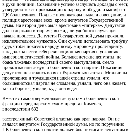
в руки полиции. Совещание успело заслушать доклады с мест,
утвердило текст прокламации к народу и обсудило манифест
ЦК большевиков. Подлые провокаторы выдали совещание, и
полиция арестовала всех, кроме депутатов Государственной
думы. На второй день была арестована «пятерка». Депутатов
долго держали в тюрьме, выжидали удобного случая для
начала процесса. Депутаты Государственной думы проявили
исключительное мужество. Они сумели использовать трибуну
суда, чтобы показать народу, всему мировому пролетариату,
как должна вести себя революционная партия в условиях
империалистической войны. Большевистские депутаты, не
боясь тяжелых последствий своего выступления, смело
провозгласили лозунги большевистской партии. Показания
депутатов печатались во всех буржуазных газетах. Миллионы
пролетариев и трудящихся нашей страны узнали, что
большевистская партия не сломлена, узнали, чего она желает,
за что борется, узнали, куда она ведет.
Вместе с самоотверженными депутатами большевистской
фракции перед царским судом предстал Каменев,
впоследствии 632
расстрелянный Советской властью как враг народа. Он не
являлся депутатом Государственной думы, но по поручению
ЦК большевистской партии должен был помогать депутатам в