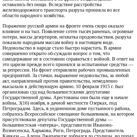
оставались без пищи. Вследствие расстройства
железнодорожного транспорта разруха проникла во все
области народного хозяйства.
Поражение русской армии на фронте очень скоро оказало
влияние и на тыл. Появление сотен тысяч раненых, огромные
потери, массы дезертиров, нехватка продовольствия, разруха
показали народным массам войну в настоящем виде.
Недовольство в народе стало быстро нарастать. В армии
совершенно открыто об-суждали вопрос о том, что
самодержавие не в состоянии справиться с войной. В ответ на
это царизм прежде всего принялся за испытанные средства —
за репрессии. На фронт отправляли рабочих промышленных
предприятий. За стачки, выражение недовольства, за любой
акт, направленный против правительства, немедленно
высылали в действующую армию. 10 февраля 1915 г. был
организован суд над большевистскими депутатами
Государственной думы. Арестованы они были еще в начале
войны, 3(16) ноября, в дачной местности Озерках, под
Петроградом. Здесь, в уединенном доме пустынного района,
собралось Всероссийское совещание большевиков, на котором
присутствовали депутаты Государственной думы —
большевистская «пятерка», представители Иваново-
Вознесенска, Харькова, Риги, Петрограда. Представитель
Кавказа — Алеша Джапаридзе добрался до столицы, но попал