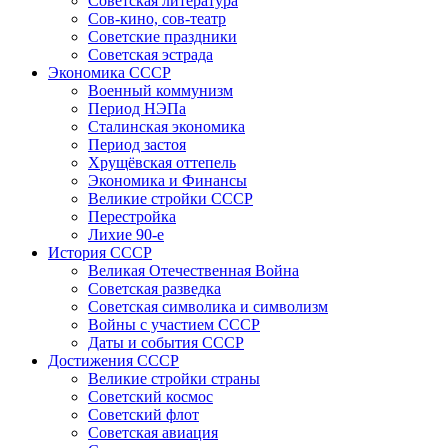
Советская литература
Сов-кино, сов-театр
Советские праздники
Советская эстрада
Экономика СССР
Военный коммунизм
Период НЭПа
Сталинская экономика
Период застоя
Хрущёвская оттепель
Экономика и Финансы
Великие стройки СССР
Перестройка
Лихие 90-е
История СССР
Великая Отечественная Война
Советская разведка
Советская символика и символизм
Войны с участием СССР
Даты и события СССР
Достижения СССР
Великие стройки страны
Советский космос
Советский флот
Советская авиация