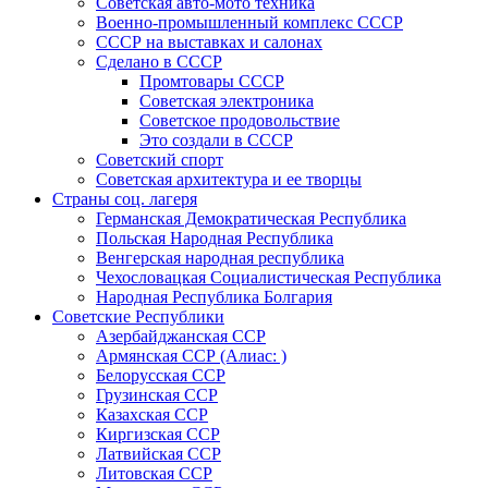
Советская авто-мото техника
Военно-промышленный комплекс СССР
СССР на выставках и салонах
Сделано в СССР
Промтовары СССР
Советская электроника
Советское продовольствие
Это создали в СССР
Советский спорт
Советская архитектура и ее творцы
Страны соц. лагеря
Германская Демократическая Республика
Польская Народная Республика
Венгерская народная республика
Чехословацкая Социалистическая Республика
Народная Республика Болгария
Советские Республики
Азербайджанская ССР
Армянская ССР (Алиас: )
Белорусская ССР
Грузинская ССР
Казахская ССР
Киргизская ССР
Латвийская ССР
Литовская ССР