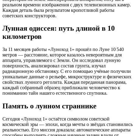
реальном времени изображения с двух телевизионных камер.
Каждая деталь была результатом кропотливой работы
советских конструкторов.
Лунная одиссея: путь длиной в 10
километров
За 11 месяцев работы «Луноход 1» прошёл по Луне 10 540
метров — расстояние, которое казалось невероятным для
аппарата, управляемого с Земли. Он исследовал лунную
поверхность, анализировал состав грунта, изучал
радиационную обстановку. С его помощью учёные получили
уникальные данные о рельефе, микроструктуре и физических
свойствах лунного реголита. Каждая переданная панорама,
каждый собранный образец приближали человечество к
пониманию тайн нашего естественного спутника.
Память о лунном страннике
Сегодня «Луноход 1» остаётся символом советской
космической эры — эпохи, когда мечты о звёздах становились
реальностью. Его миссия доказала: автоматические аппараты
способны выполнять сложные научные задачи вдали от