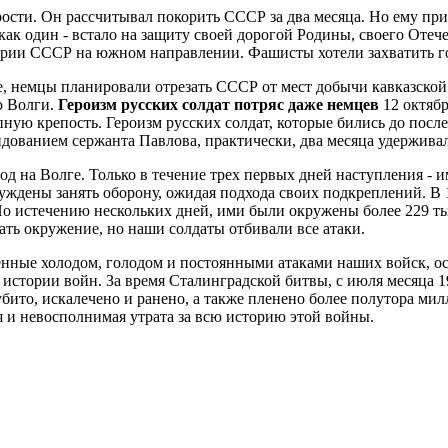
рости. Он рассчитывал покорить СССР за два месяца. Но ему пр
как один - встало на защиту своей дорогой Родины, своего Отеч
итории СССР на южном направлении. Фашисты хотели захватить г
е, немцы планировали отрезать СССР от мест добычи кавказской 
о Волги.
Героизм русских солдат потряс даже немцев
12 октяб
ую крепость. Героизм русских солдат, которые бились до после
дованием сержанта Павлова, практически, два месяца удержива
д на Волге. Только в течение трех первых дней наступления - и
ждены занять оборону, ожидая подхода своих подкреплений. В 19
 По истечению нескольких дней, ими были окружены более 229 
ь окружение, но наши солдаты отбивали все атаки.
денные холодом, голодом и постоянными атаками наших войск, ос
истории войн. За время Сталинградской битвы, с июля месяца 1
убито, искалечено и ранено, а также пленено более полутора м
я и невосполнимая утрата за всю историю этой войны.