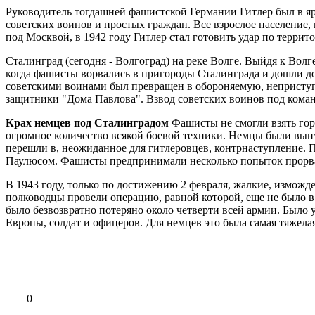
Руководитель тогдашней фашистской Германии Гитлер был в я
советских воинов и простых граждан. Все взрослое население, 
под Москвой, в 1942 году Гитлер стал готовить удар по терр
Сталинград (сегодня - Волгоград) на реке Волге. Выйдя к Волг
когда фашисты ворвались в пригороды Сталинграда и дошли д
советскими воинами был превращен в обороняемую, неприступн
защитники "Дома Павлова". Взвод советских воинов под коман
Крах немцев под Сталинградом
Фашисты не смогли взять горо
огромное количество всякой боевой техники. Немцы были выну
перешли в, неожиданное для гитлеровцев, контрнаступление.
Паулюсом. Фашисты предпринимали несколько попыток прорват
В 1943 году, только по достижению 2 февраля, жалкие, измож
полководцы провели операцию, равной которой, еще не было в 
было безвозвратно потеряно около четверти всей армии. Было 
Европы, солдат и офицеров. Для немцев это была самая тяжела
0