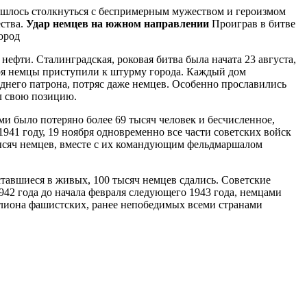
ишлось столкнуться с беспримерным мужеством и героизмом
ества.
Удар немцев на южном направлении
Проиграв в битве
ород
нефти. Сталинградская, роковая битва была начата 23 августа,
ря немцы приступили к штурму города. Каждый дом
днего патрона, потряс даже немцев. Особенно прославились
л свою позицию.
ми было потеряно более 69 тысяч человек и бесчисленное,
41 году, 19 ноября одновременно все части советских войск
тысяч немцев, вместе с их командующим фельдмаршалом
тавшиеся в живых, 100 тысяч немцев сдались. Советские
942 года до начала февраля следующего 1943 года, немцами
иллиона фашистских, ранее непобедимых всеми странами