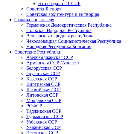
Это создали в СССР
Советский спорт
Советская архитектура и ее творцы
Страны соц. лагеря
Германская Демократическая Республика
Польская Народная Республика
Венгерская народная республика
Чехословацкая Социалистическая Республика
Народная Республика Болгария
Советские Республики
Азербайджанская ССР
Армянская ССР (Алиас: )
Белорусская ССР
Грузинская ССР
Казахская ССР
Киргизская ССР
Латвийская ССР
Литовская ССР
Молдавская ССР
РСФСР
Таджикская ССР
Туркменская ССР
Узбекская ССР
Украинская ССР
Эстонская ССР