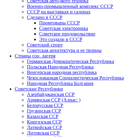
Советская авто-мото техника
Военно-промышленный комплекс СССР
СССР на выставках и салонах
Сделано в СССР
Промтовары СССР
Советская электроника
Советское продовольствие
Это создали в СССР
Советский спорт
Советская архитектура и ее творцы
Страны соц. лагеря
Германская Демократическая Республика
Польская Народная Республика
Венгерская народная республика
Чехословацкая Социалистическая Республика
Народная Республика Болгария
Советские Республики
Азербайджанская ССР
Армянская ССР (Алиас: )
Белорусская ССР
Грузинская ССР
Казахская ССР
Киргизская ССР
Латвийская ССР
Литовская ССР