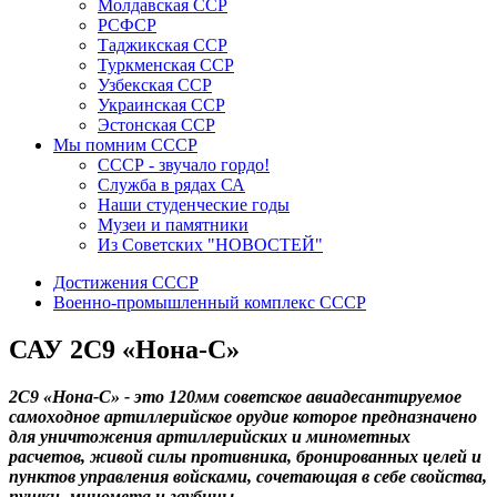
Молдавская ССР
РСФСР
Таджикская ССР
Туркменская ССР
Узбекская ССР
Украинская ССР
Эстонская ССР
Мы помним СССР
СССР - звучало гордо!
Служба в рядах СА
Наши студенческие годы
Музеи и памятники
Из Советских "НОВОСТЕЙ"
Достижения СССР
Военно-промышленный комплекс СССР
САУ 2С9 «Нона-С»
2С9 «Нона-С» - это 120мм советское авиадесантируемое
самоходное артиллерийское орудие которое предназначено
для уничтожения артиллерийских и минометных
расчетов, живой силы противника, бронированных целей и
пунктов управления войсками, сочетающая в себе свойства,
пушки, миномета и гаубицы.