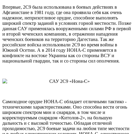
Впервые, 2С9 была использована в боевых действиях в
Афганистане в 1981 году, где она проявила себя как очень
надежное, неприхотливое орудие, способное выполнять
широкий спектр заданий в условиях горной местности. Позже
данная САУ применялась вооруженными силами РФ в первой
и второй чеченских компаниях, в отражении нападения
чеченских боевиков на территорию Дагестана. Так же
российские войска использовали 2С9 во время войны в
Южной Осетии. А в 2014 году НОНА-С применяется в
конфликте на востоке Украины как со стороны ВСУ и
национальной гвардии, так и со стороны сил ополчения.
Самоходное орудие НОНА-С обладает отличными тактико -
техническими характеристиками. Оно способна вести огонь
широким спектром мин и снарядов, в том числе и
корректируемым снарядом «Китолов-2», на большую
дальность и с высокой точностью. Обладая отличной
проходимостью, 2С9 боевые задачи на любом типе местности
и в любых климатических условиях. НОНА-С, единственное