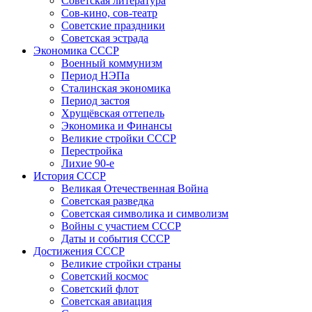
Советская литература
Сов-кино, сов-театр
Советские праздники
Советская эстрада
Экономика СССР
Военный коммунизм
Период НЭПа
Сталинская экономика
Период застоя
Хрущёвская оттепель
Экономика и Финансы
Великие стройки СССР
Перестройка
Лихие 90-е
История СССР
Великая Отечественная Война
Советская разведка
Советская символика и символизм
Войны с участием СССР
Даты и события СССР
Достижения СССР
Великие стройки страны
Советский космос
Советский флот
Советская авиация