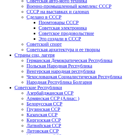
Советская авто-мото техника
Военно-промышленный комплекс СССР
СССР на выставках и салонах
Сделано в СССР
Промтовары СССР
Советская электроника
Советское продовольствие
Это создали в СССР
Советский спорт
Советская архитектура и ее творцы
Страны соц. лагеря
Германская Демократическая Республика
Польская Народная Республика
Венгерская народная республика
Чехословацкая Социалистическая Республика
Народная Республика Болгария
Советские Республики
Азербайджанская ССР
Армянская ССР (Алиас: )
Белорусская ССР
Грузинская ССР
Казахская ССР
Киргизская ССР
Латвийская ССР
Литовская ССР