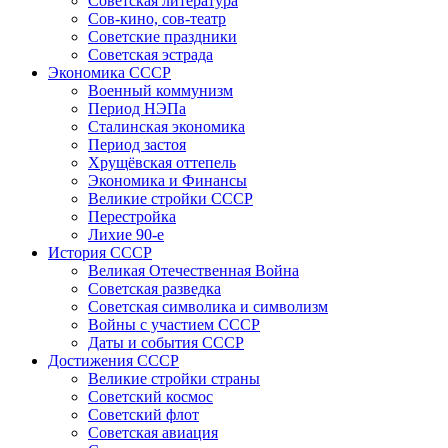
Советская литература
Сов-кино, сов-театр
Советские праздники
Советская эстрада
Экономика СССР
Военный коммунизм
Период НЭПа
Сталинская экономика
Период застоя
Хрущёвская оттепель
Экономика и Финансы
Великие стройки СССР
Перестройка
Лихие 90-е
История СССР
Великая Отечественная Война
Советская разведка
Советская символика и символизм
Войны с участием СССР
Даты и события СССР
Достижения СССР
Великие стройки страны
Советский космос
Советский флот
Советская авиация