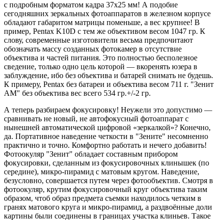
с подробным форматом кадра 37х25 мм! А подобие
сегодняшних зеркальных фотоаппаратов в железном корпусе
обладают габаритом матрицы поменьше, а вес крупнее! В
пример, Pentax K10D с тем же объективом весом 1047 гр. К
слову, современные изготовители весьма предпочитают
обозначать массу созданных фотокамер в отсутствие
объектива и частей питания. Это полностью бесполезное
сведение, только одно цель которой — вкоренять юзера в
заблуждение, ибо без объектива и батарей снимать не будешь.
К примеру, Pentax без батареи и объектива весом 711 г. "Зенит
АМ" без объектива вес всего 534 гр.+/-2 гр.
А теперь разбираем фокусировку! Неужели это допустимо —
сравнивать не новый, не автофокусный фотоаппарат с
нынешней автоматической цифровой «зеркалкой»? Конечно,
да. Портативное наведение четкости в "Зените" несомненно
практично и точно. Комфортно работать и нечего добавить!
Фотоокуляр "Зенит" обладает составным прибором
фокусировки, сделанным из фокусировочных клинышек (по
середине), микро-пирамид с матовым кругом. Наведение,
безусловно, совершается путем через фотообъектив. Смотря в
фотоокуляр, крутим фокусировочный круг объектива таким
образом, чтоб образ предмета съемки находилось четким в
гранях матового круга и микро-пирамид, а раздвоённые доли
картины были соединены в границах участка клиньев. Такое