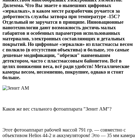
Дилемма. Что Вы знаете о нынешних цифровых
«зеркалках», в каком месте разработчик ручается за
добротность службы затвора при температуре -15C?
Отдельный не заручатся в принципе. Инновационные
нанотехнологии дают возможность достичь малых
габаритов и особенных параметров использованных
материалов, электронных составляющих и детальных
покрытий. Но цифровые «зеркалки» из пластмассы весом
с полкило (в отсутствии объектива) и больше, это самые
дешевые модификации, "обрезки" наименьшим
детектором, часто с пластмассовым байонетом. Всё в
целях понижения веса, всё ради удобств! Металлические
камеры весом, несомненно, покрупнее, однако и стоят
больше.
Каков же вес стального фотоаппарата "Зенит АМ"?
Этот фотооаппарат рабочей массой 791 гр. — совместно с
объективом Helios 44-2 и аккумулятором! Это — 35 мм камера