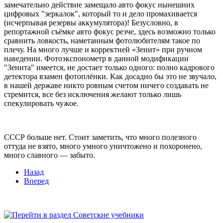
замечательно действие замещало авто фокус нынешних
цифровых "зеркалок", который то и дело промахивается
(исчерпывая резервы аккумулятора)! Безусловно, в
репортажной съёмке авто фокус резче, здесь возможно только
сравнить ловкость, наметанным фотолюбителям такое по
плечу. На много лучше и корректней «Зенит» при ручном
наведении. Фотоэкспонометр в данной модификации
"Зенита" имеется, не достает только одного: полно кадрового
детектора взамен фотоплёнки. Как досадно бы это не звучало,
в нашей державе никто ровным счетом ничего создавать не
стремится, все без исключения желают только лишь
спекулировать чужое.
СССР больше нет. Стоит заметить, что много полезного
оттуда не взято, много умного уничтожено и похоронено,
много славного — забыто
.
Назад
Вперед