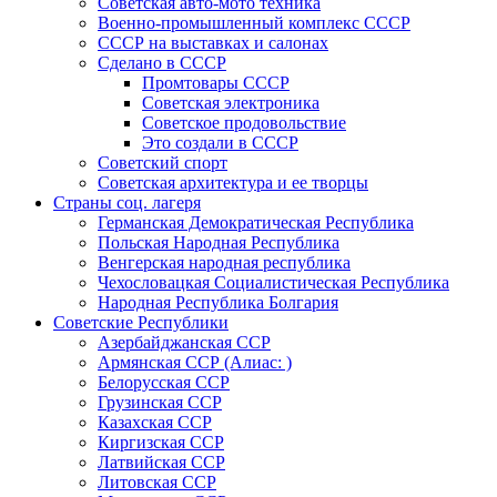
Советская авто-мото техника
Военно-промышленный комплекс СССР
СССР на выставках и салонах
Сделано в СССР
Промтовары СССР
Советская электроника
Советское продовольствие
Это создали в СССР
Советский спорт
Советская архитектура и ее творцы
Страны соц. лагеря
Германская Демократическая Республика
Польская Народная Республика
Венгерская народная республика
Чехословацкая Социалистическая Республика
Народная Республика Болгария
Советские Республики
Азербайджанская ССР
Армянская ССР (Алиас: )
Белорусская ССР
Грузинская ССР
Казахская ССР
Киргизская ССР
Латвийская ССР
Литовская ССР