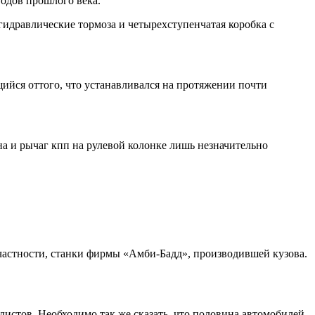
одов прошлого века.
гидравлические тормоза и четырехступенчатая коробка с
йся оттого, что устанавливался на протяжении почти
на и рычаг кпп на рулевой колонке лишь незначительно
частности, станки фирмы «Амби-Бадд», производившей кузова.
стов. Необходимо так же сказать, что половина автомобилей,