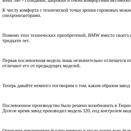
БМВ 340 – солидный, широкий и очень комфортный автомобиль
К числу комфорта с технической точки зрения сороковых можно
синхронизаторами.
Помимо этих технических приобретений, BMW вместо своего п
тридцати лет.
Первая послевоенная модель лишь незначительно отличается от
отличают его от предыдущих моделей.
Теперь давайте немного поговорим о том, каким образом завод 
Послевоенное производство было решено возобновить в Тюринг
Долгое время завод производил модель 320, под контролем ак
Открытие предприятия быстро вернуло в русло почти всех бы