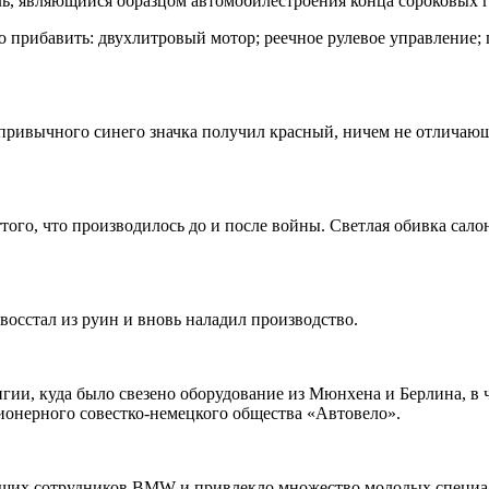
, являющийся образцом автомобилестроения конца сороковых г
 прибавить: двухлитровый мотор; реечное рулевое управление; 
ривычного синего значка получил красный, ничем не отличающи
того, что производилось до и после войны. Светлая обивка сало
восстал из руин и вновь наладил производство.
ии, куда было свезено оборудование из Мюнхена и Берлина, в 
ционерного совестко-немецкого общества «Автовело».
вших сотрудников BMW и привлекло множество молодых специали