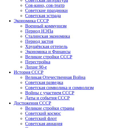
Советская литература
Сов-кино, сов-театр
Советские праздники
Советская эстрада
Экономика СССР
Военный коммунизм
Период НЭПа
Сталинская экономика
Период застоя
Хрущёвская оттепель
Экономика и Финансы
Великие стройки СССР
Перестройка
Лихие 90-е
История СССР
Великая Отечественная Война
Советская разведка
Советская символика и символизм
Войны с участием СССР
Даты и события СССР
Достижения СССР
Великие стройки страны
Советский космос
Советский флот
Советская авиация