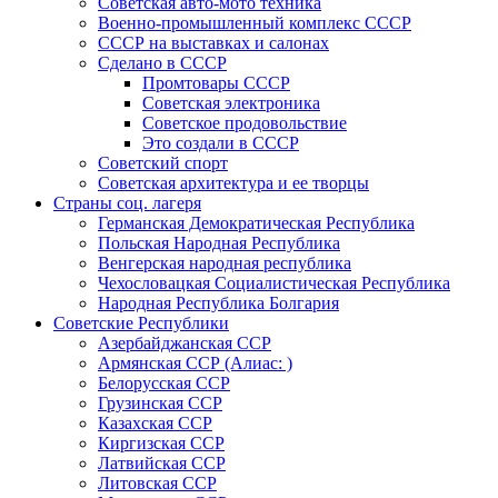
Советская авто-мото техника
Военно-промышленный комплекс СССР
СССР на выставках и салонах
Сделано в СССР
Промтовары СССР
Советская электроника
Советское продовольствие
Это создали в СССР
Советский спорт
Советская архитектура и ее творцы
Страны соц. лагеря
Германская Демократическая Республика
Польская Народная Республика
Венгерская народная республика
Чехословацкая Социалистическая Республика
Народная Республика Болгария
Советские Республики
Азербайджанская ССР
Армянская ССР (Алиас: )
Белорусская ССР
Грузинская ССР
Казахская ССР
Киргизская ССР
Латвийская ССР
Литовская ССР