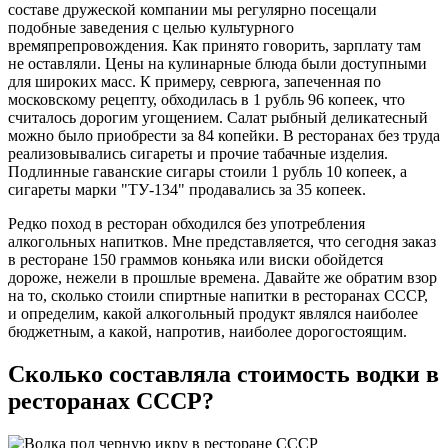
составе дружеской компании мы регулярно посещали
подобные заведения с целью культурного
времяпрепровождения. Как принято говорить, зарплату там
не оставляли. Цены на кулинарные блюда были доступными
для широких масс. К примеру, севрюга, запеченная по
московскому рецепту, обходилась в 1 рубль 96 копеек, что
считалось дорогим угощением. Салат рыбный деликатесный
можно было приобрести за 84 копейки. В ресторанах без труда
реализовывались сигареты и прочие табачные изделия.
Подлинные гаванские сигары стоили 1 рубль 10 копеек, а
сигареты марки "ТУ-134" продавались за 35 копеек.
Редко поход в ресторан обходился без употребления
алкогольных напитков. Мне представляется, что сегодня заказ
в ресторане 150 граммов коньяка или виски обойдется
дороже, нежели в прошлые времена. Давайте же обратим взор
на то, сколько стоили спиртные напитки в ресторанах СССР,
и определим, какой алкогольный продукт являлся наиболее
бюджетным, а какой, напротив, наиболее дорогостоящим.
Сколько составляла стоимость водки в
ресторанах СССР?