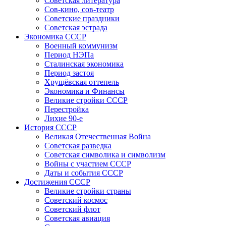
Советская литература
Сов-кино, сов-театр
Советские праздники
Советская эстрада
Экономика СССР
Военный коммунизм
Период НЭПа
Сталинская экономика
Период застоя
Хрущёвская оттепель
Экономика и Финансы
Великие стройки СССР
Перестройка
Лихие 90-е
История СССР
Великая Отечественная Война
Советская разведка
Советская символика и символизм
Войны с участием СССР
Даты и события СССР
Достижения СССР
Великие стройки страны
Советский космос
Советский флот
Советская авиация