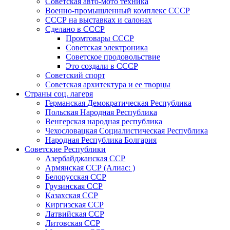
Советская авто-мото техника
Военно-промышленный комплекс СССР
СССР на выставках и салонах
Сделано в СССР
Промтовары СССР
Советская электроника
Советское продовольствие
Это создали в СССР
Советский спорт
Советская архитектура и ее творцы
Страны соц. лагеря
Германская Демократическая Республика
Польская Народная Республика
Венгерская народная республика
Чехословацкая Социалистическая Республика
Народная Республика Болгария
Советские Республики
Азербайджанская ССР
Армянская ССР (Алиас: )
Белорусская ССР
Грузинская ССР
Казахская ССР
Киргизская ССР
Латвийская ССР
Литовская ССР