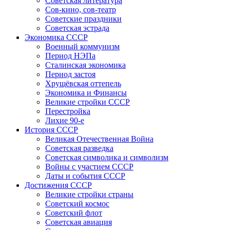
Советская литература
Сов-кино, сов-театр
Советские праздники
Советская эстрада
Экономика СССР
Военный коммунизм
Период НЭПа
Сталинская экономика
Период застоя
Хрущёвская оттепель
Экономика и Финансы
Великие стройки СССР
Перестройка
Лихие 90-е
История СССР
Великая Отечественная Война
Советская разведка
Советская символика и символизм
Войны с участием СССР
Даты и события СССР
Достижения СССР
Великие стройки страны
Советский космос
Советский флот
Советская авиация