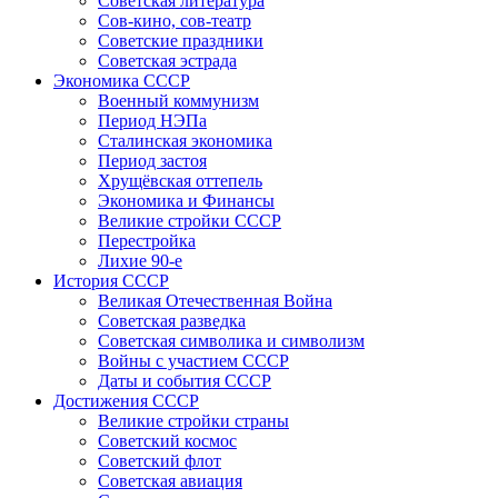
Советская литература
Сов-кино, сов-театр
Советские праздники
Советская эстрада
Экономика СССР
Военный коммунизм
Период НЭПа
Сталинская экономика
Период застоя
Хрущёвская оттепель
Экономика и Финансы
Великие стройки СССР
Перестройка
Лихие 90-е
История СССР
Великая Отечественная Война
Советская разведка
Советская символика и символизм
Войны с участием СССР
Даты и события СССР
Достижения СССР
Великие стройки страны
Советский космос
Советский флот
Советская авиация