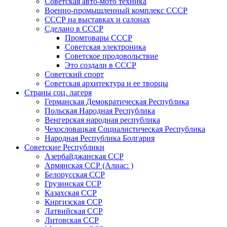
Советская авто-мото техника
Военно-промышленный комплекс СССР
СССР на выставках и салонах
Сделано в СССР
Промтовары СССР
Советская электроника
Советское продовольствие
Это создали в СССР
Советский спорт
Советская архитектура и ее творцы
Страны соц. лагеря
Германская Демократическая Республика
Польская Народная Республика
Венгерская народная республика
Чехословацкая Социалистическая Республика
Народная Республика Болгария
Советские Республики
Азербайджанская ССР
Армянская ССР (Алиас: )
Белорусская ССР
Грузинская ССР
Казахская ССР
Киргизская ССР
Латвийская ССР
Литовская ССР