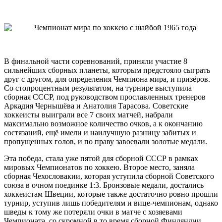
В финальной части соревнований, приняли участие 8
сильнейших сборных планеты, которым предстояло сыграть
друг с другом, для определения Чемпиона мира, и призёров.
Со стопроцентным результатом, на турнире выступила
сборная СССР, под руководством прославленных тренеров
Аркадия Чернышёва и Анатолия Тарасова. Советские
хоккеисты выиграли все 7 своих матчей, набрали
максимально возможное количество очков, а к окончанию
состязаний, ещё имели и наилучшую разницу забитых и
пропущенных голов, и по праву завоевали золотые медали.
Эта победа, стала уже пятой для сборной СССР в рамках
мировых Чемпионатов по хоккею. Второе место, заняла
сборная Чехословакии, которая уступила сборной Советского
союза в очном поединке 1:3. Бронзовые медали, достались
хоккеистам Швеции, которые также достаточно ровно прошли
турнир, уступив лишь победителям и вице-чемпионам, однако
шведы к тому же потеряли очки в матче с хозяевами
Чемпионата, со скромной в то время сборной Финляндии,