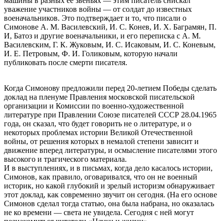
машины в разных ее звеньях — этим писатель снискал
уважение участников войны — от солдат до известных
военачальников. Это подтверждает и то, что писали о
Симонове А. М. Василевский, И. С. Конев, И. X. Баграмян, П.
И, Батоз и другие военачальники, и его переписка с А. М.
Василевским, Г. К. Жуковым, И. С. Исаковым, И. С. Коневым,
И. Е. Петровым, Ф. И. Голиковым, которую начали
публиковать после смерти писателя.
Когда Симонову предложили перед 20-летием Победы сделать
доклад на пленуме Правления московской писательской
организации и Комиссии по военно-художественной
литературе при Правлении Союзе писателей СССР 28.04.1965
года, он сказал, что будет говорить не о литературе, и о
некоторых проблемах истории Великой Отечественной
войны, от решения которых в немалой степени зависит и
движение вперед литературы, и осмысление писателями этого
высокого и трагического материала.
И в выступлениях, и в письмах, когда дело касалось истории,
Симонов, как правило, оговаривался, что он не военный
историк, но какой глубокий и зрелый историзм обнаруживает
этот доклад, как современно звучит он сегодня. (На его основе
Симонов сделал тогда статью, она была набрана, но оказалась
не ко времени — света не увидела. Сегодня с ней могут