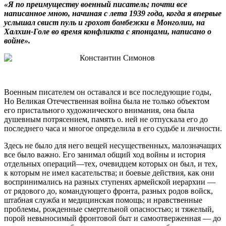
«Я по преимуществу военный писатель; почти все
написанное мною, начиная с лета 1939 года, когда я впервые
услышал свист пуль и грохот бомбежки в Монголии, на
Халхин-Голе во время конфликта с японцами, написано о
войне».
Военным писателем он оставался и все последующие годы,
Но Великая Отечественная война была не только объектом
его пристального художнического внимания, она была
душевным потрясением, память о. ней не отпускала его до
последнего часа и многое определила в его судьбе и личности.
Здесь не было для него вещей несущественных, малозначащих
все было важно. Его занимал общий ход войны и история
отдельных операций—тех, очевидцем которых он был, и тех,
к которым не имел касательства; и боевые действия, как они
воспринимались на разных ступенях армейской иерархии —
от рядового до, командующего фронта, разных родов войск,
штабная служба и медицинская помощь; и нравственные
проблемы, рожденные смертельной опасностью; и тяжелый,
порой невыносимый фронтовой быт и самоотверженная — до