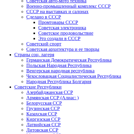
Советская авто-мото техника
Военно-промышленный комплекс СССР
СССР на выставках и салонах
Сделано в СССР
Промтовары СССР
Советская электроника
Советское продовольствие
Это создали в СССР
Советский спорт
Советская архитектура и ее творцы
Страны соц. лагеря
Германская Демократическая Республика
Польская Народная Республика
Венгерская народная республика
Чехословацкая Социалистическая Республика
Народная Республика Болгария
Советские Республики
Азербайджанская ССР
Армянская ССР (Алиас: )
Белорусская ССР
Грузинская ССР
Казахская ССР
Киргизская ССР
Латвийская ССР
Литовская ССР