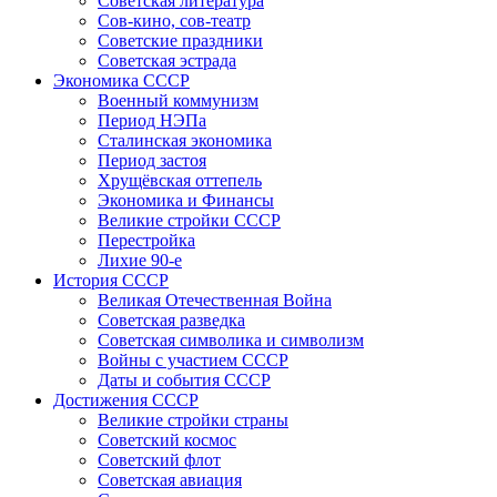
Советская литература
Сов-кино, сов-театр
Советские праздники
Советская эстрада
Экономика СССР
Военный коммунизм
Период НЭПа
Сталинская экономика
Период застоя
Хрущёвская оттепель
Экономика и Финансы
Великие стройки СССР
Перестройка
Лихие 90-е
История СССР
Великая Отечественная Война
Советская разведка
Советская символика и символизм
Войны с участием СССР
Даты и события СССР
Достижения СССР
Великие стройки страны
Советский космос
Советский флот
Советская авиация