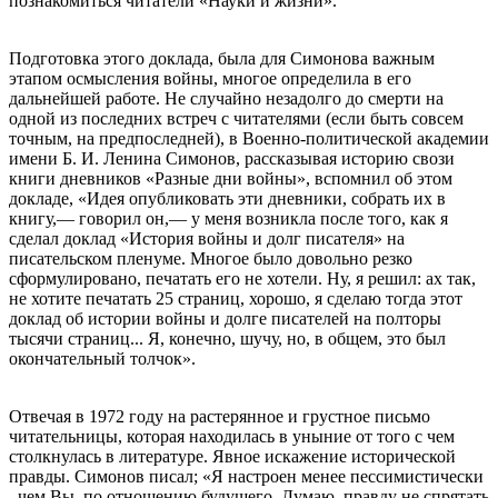
познакомиться читатели «Науки и жизни».
Подготовка этого доклада, была для Симонова важным
этапом осмысления войны, многое определила в его
дальнейшей работе. Не случайно незадолго до смерти на
одной из последних встреч с читателями (если быть совсем
точным, на предпоследней), в Военно-политической академии
имени Б. И. Ленина Симонов, рассказывая историю свози
книги дневников «Разные дни войны», вспомнил об этом
докладе, «Идея опубликовать эти дневники, собрать их в
книгу,— говорил он,— у меня возникла после того, как я
сделал доклад «История войны и долг писателя» на
писательском пленуме. Многое было довольно резко
сформулировано, печатать его не хотели. Ну, я решил: ах так,
не хотите печатать 25 страниц, хорошо, я сделаю тогда этот
доклад об истории войны и долге писателей на полторы
тысячи страниц... Я, конечно, шучу, но, в общем, это был
окончательный толчок».
Отвечая в 1972 году на растерянное и грустное письмо
читательницы, которая находилась в уныние от того с чем
столкнулась в литературе. Явное искажение исторической
правды. Симонов писал; «Я настроен менее пессимистически
, чем Вы, по отношению будущего. Думаю, правду не спрятать