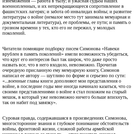
изнеможения — работа в тылу; и ужасная судьба наших
военнопленных, и их непрекращающееся сопротивление в
фашистских лагерях; и забота об инвалидах войны; и развитие
литературы о войне (немалое место тут занимала мемуарная и
документальная литература), ее проблемы, ее пути; и память о
грозном времени у тех, кто его не пережил, у молодых
поколений.
Читатели помнящие подборку писем Симонова «Навеки
врублен в память поколений» имели возможность убедиться,
что круг его интересов был так широк, что даже просто
назвать все, что в него входило, невозможно. Прочитав
очередную присланную ему мемуарную книгу, Симонов
написал ее автору — шутливо по форме и серьезно по сути:
«...военные главы книги дополняют мои представления о
войне, в последние годы мне иногда начинало казаться, что со
своими представлениями о войне я стал похожим на старый
мешок, в который уже невозможно ничего больше впихнуть,
так он набит под завязку».
Суровая правда, содержавшаяся в произведениях Симонова,
многосторонние знания и глубокое понимание обстоятельств
войны, фронтовой жизни, сложной работы армейской