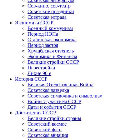
Советская литература
Сов-кино, сов-театр
Советские праздники
Советская эстрада
Экономика СССР
Военный коммунизм
Период НЭПа
Сталинская экономика
Период застоя
Хрущёвская оттепель
Экономика и Финансы
Великие стройки СССР
Перестройка
Лихие 90-е
История СССР
Великая Отечественная Война
Советская разведка
Советская символика и символизм
Войны с участием СССР
Даты и события СССР
Достижения СССР
Великие стройки страны
Советский космос
Советский флот
Советская авиация