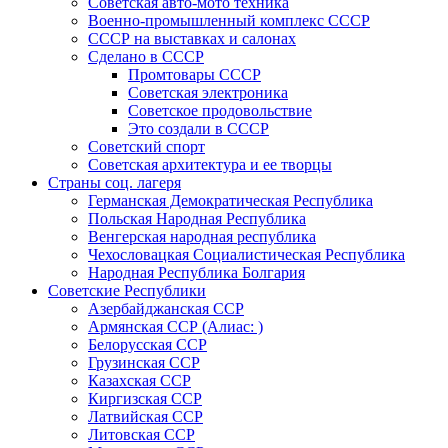
Советская авто-мото техника
Военно-промышленный комплекс СССР
СССР на выставках и салонах
Сделано в СССР
Промтовары СССР
Советская электроника
Советское продовольствие
Это создали в СССР
Советский спорт
Советская архитектура и ее творцы
Страны соц. лагеря
Германская Демократическая Республика
Польская Народная Республика
Венгерская народная республика
Чехословацкая Социалистическая Республика
Народная Республика Болгария
Советские Республики
Азербайджанская ССР
Армянская ССР (Алиас: )
Белорусская ССР
Грузинская ССР
Казахская ССР
Киргизская ССР
Латвийская ССР
Литовская ССР