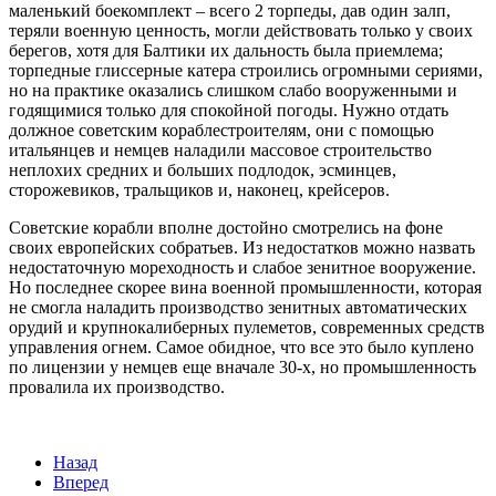
маленький боекомплект – всего 2 торпеды, дав один залп,
теряли военную ценность, могли действовать только у своих
берегов, хотя для Балтики их дальность была приемлема;
торпедные глиссерные катера строились огромными сериями,
но на практике оказались слишком слабо вооруженными и
годящимися только для спокойной погоды. Нужно отдать
должное советским кораблестроителям, они с помощью
итальянцев и немцев наладили массовое строительство
неплохих средних и больших подлодок, эсминцев,
сторожевиков, тральщиков и, наконец, крейсеров.
Советские корабли вполне достойно смотрелись на фоне
своих европейских собратьев. Из недостатков можно назвать
недостаточную мореходность и слабое зенитное вооружение.
Но последнее скорее вина военной промышленности, которая
не смогла наладить производство зенитных автоматических
орудий и крупнокалиберных пулеметов, современных средств
управления огнем. Самое обидное, что все это было куплено
по лицензии у немцев еще вначале 30-х, но промышленность
провалила их производство.
Назад
Вперед