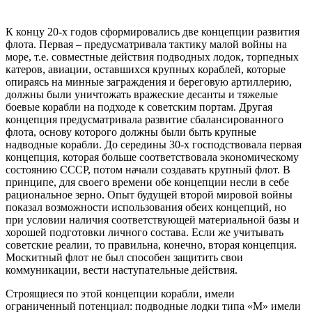
К концу 20-х годов сформировались две концепции развития
флота. Первая – предусматривала тактику малой войны на
море, т.е. совместные действия подводных лодок, торпедных
катеров, авиации, оставшихся крупных кораблей, которые
опираясь на минные заграждения и береговую артиллерию,
должны были уничтожать вражеские десанты и тяжелые
боевые корабли на подходе к советским портам. Другая
концепция предусматривала развитие сбалансированного
флота, основу которого должны были быть крупные
надводные корабли. До середины 30-х господствовала первая
концепция, которая больше соответствовала экономическому
состоянию СССР, потом начали создавать крупный флот. В
принципе, для своего времени обе концепции несли в себе
рациональное зерно. Опыт будущей второй мировой войны
показал возможности использования обеих концепций, но
при условии наличия соответствующей материальной базы и
хорошей подготовки личного состава. Если же учитывать
советские реалии, то правильна, конечно, вторая концепция.
Москитный флот не был способен защитить свои
коммуникации, вести наступательные действия.
Строящиеся по этой концепции корабли, имели
ограниченный потенциал: подводные лодки типа «М» имели