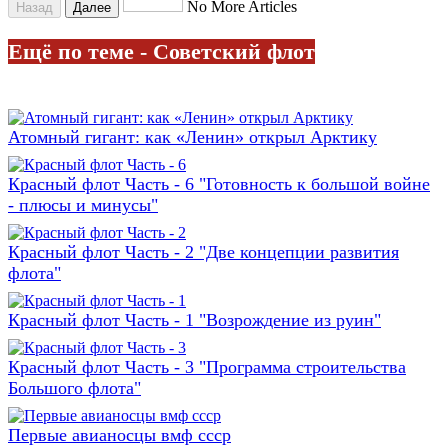
No More Articles
Назад
Далее
Ещё по теме - Советский флот
Атомный гигант: как «Ленин» открыл Арктику
Красный флот Часть - 6 "Готовность к большой войне
- плюсы и минусы"
Красный флот Часть - 2 "Две концепции развития
флота"
Красный флот Часть - 1 "Возрождение из руин"
Красный флот Часть - 3 "Программа строительства
Большого флота"
Первые авианосцы вмф ссср