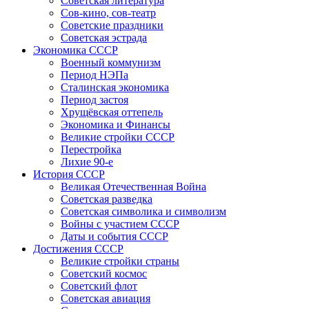
Советская литература
Сов-кино, сов-театр
Советские праздники
Советская эстрада
Экономика СССР
Военный коммунизм
Период НЭПа
Сталинская экономика
Период застоя
Хрущёвская оттепель
Экономика и Финансы
Великие стройки СССР
Перестройка
Лихие 90-е
История СССР
Великая Отечественная Война
Советская разведка
Советская символика и символизм
Войны с участием СССР
Даты и события СССР
Достижения СССР
Великие стройки страны
Советский космос
Советский флот
Советская авиация