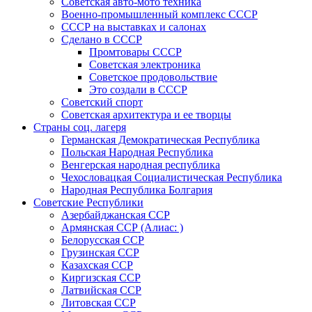
Советская авто-мото техника
Военно-промышленный комплекс СССР
СССР на выставках и салонах
Сделано в СССР
Промтовары СССР
Советская электроника
Советское продовольствие
Это создали в СССР
Советский спорт
Советская архитектура и ее творцы
Страны соц. лагеря
Германская Демократическая Республика
Польская Народная Республика
Венгерская народная республика
Чехословацкая Социалистическая Республика
Народная Республика Болгария
Советские Республики
Азербайджанская ССР
Армянская ССР (Алиас: )
Белорусская ССР
Грузинская ССР
Казахская ССР
Киргизская ССР
Латвийская ССР
Литовская ССР