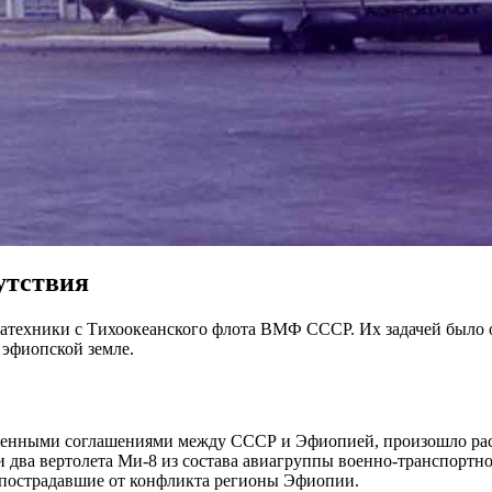
утствия
техники с Тихоокеанского флота ВМФ СССР. Их задачей было ор
 эфиопской земле.
льственными соглашениями между СССР и Эфиопией, произошло 
и два вертолета Ми-8 из состава авиагруппы военно-транспорт
 пострадавшие от конфликта регионы Эфиопии.