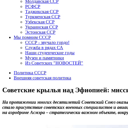
Молдавская ССР
РСФСР
Таджикская ССР
Туркменская ССР
Узбекская ССР
Украинская ССР
Эстонская ССР
Мы помним СССР
СССР - звучало гордо!
Служба в рядах СА
Наши студенческие годы
Музеи и памятники
Из Советских "НОВОСТЕЙ"
Политика СССР
Внешняя советская политика
Советские крылья над Эфиопией: мисси
На протяжении многих десятилетий Советский Союз оказыв
стало присутствие советских военных специалистов и ави
на аэродроме Асмэра – стратегически важном объекте, вокр