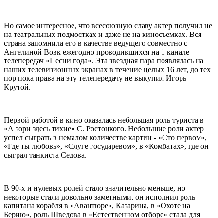
Но самое интересное, что всесоюзную славу актер получил не
на театральных подмостках и даже не на киносъемках. Вся
страна запомнила его в качестве ведущего совместно с
Ангелиной Вовк ежегодно проводившихся на 1 канале
телепередач «Песни года». Эта звездная пара появлялась на
наших телевизионных экранах в течение целых 16 лет, до тех
пор пока права на эту телепередачу не выкупил Игорь
Крутой.
Первой работой в кино оказалась небольшая роль туриста в
«А зори здесь тихие» С. Ростоцкого. Небольшие роли актер
успел сыграть в немалом количестве картин - «Сто первом»,
«Где ты любовь», «Слуге государевом», в «Комбатах», где он
сыграл танкиста Седова.
В 90-х и нулевых ролей стало значительно меньше, но
некоторые стали довольно заметными, он исполнил роль
капитана корабля в «Авантюре», Казарина, в «Охоте на
Берию», роль Шведова в «Естественном отборе» стала для