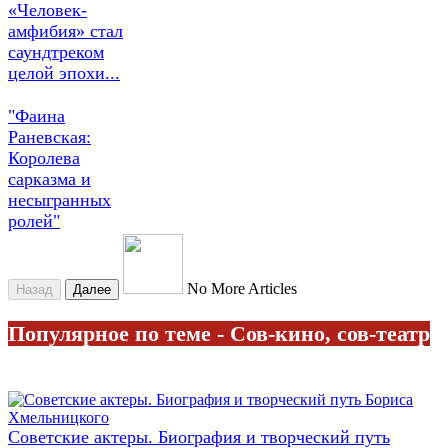
«Человек-
амфибия» стал
саундтреком
целой эпохи...
"Фаина
Раневская:
Королева
сарказма и
несыгранных
ролей"
No More Articles
Назад
Далее
Популярное по теме - Сов-кино, сов-театр
Советские актеры. Биография и творческий путь