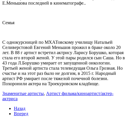
Е.Меньшова последней в кинематографе..
Семья
С однокурсницей по МХАТовскому училищу Натальей
Селиверстовой Евгений Меньшов прожил в браке около 20
лет. В 88 г артист встретил актрису Ларису Борушко, которая
стала его второй женой. У этой пары родился сын Саша. Но в
43 года Л.Борушко умирает от запущенной онкологии.
Третьей женой артиста стала телеведущая Ольга Грозная. Но
счастье и на этот раз было не долгим, в 2015 г. Народный
артист РФ умирает после тяжелой почечной болезни.
Похоронили актера на Троекуровском кладбище.
Знаменитые артисты
,
Артист фильма/киноартист/актер-
актриса
Назад
Вперед