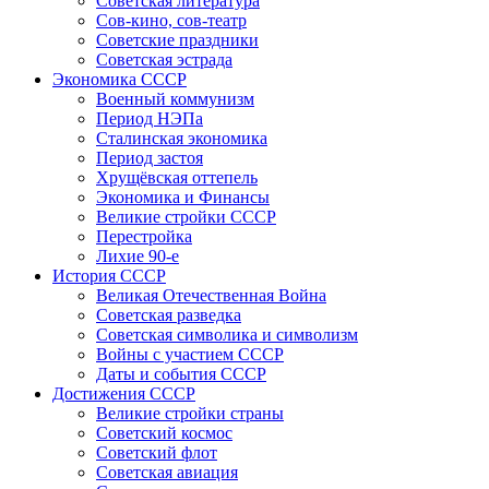
Советская литература
Сов-кино, сов-театр
Советские праздники
Советская эстрада
Экономика СССР
Военный коммунизм
Период НЭПа
Сталинская экономика
Период застоя
Хрущёвская оттепель
Экономика и Финансы
Великие стройки СССР
Перестройка
Лихие 90-е
История СССР
Великая Отечественная Война
Советская разведка
Советская символика и символизм
Войны с участием СССР
Даты и события СССР
Достижения СССР
Великие стройки страны
Советский космос
Советский флот
Советская авиация