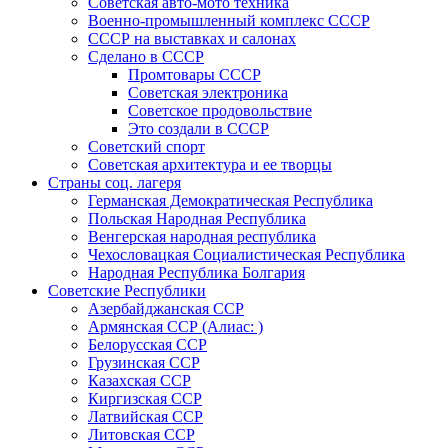
Советская авто-мото техника
Военно-промышленный комплекс СССР
СССР на выставках и салонах
Сделано в СССР
Промтовары СССР
Советская электроника
Советское продовольствие
Это создали в СССР
Советский спорт
Советская архитектура и ее творцы
Страны соц. лагеря
Германская Демократическая Республика
Польская Народная Республика
Венгерская народная республика
Чехословацкая Социалистическая Республика
Народная Республика Болгария
Советские Республики
Азербайджанская ССР
Армянская ССР (Алиас: )
Белорусская ССР
Грузинская ССР
Казахская ССР
Киргизская ССР
Латвийская ССР
Литовская ССР