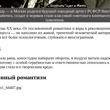
года — в Москве родился будущий народный артист РСФСР Вик
бочих, солдат и моряков стали классикой советского кинемато
поколения.
дины XX века. От послевоенной романтики и веры в революцион
есса — он наполнял их живой, трепетной человеческой материей
ся всё более психологичным, глубоким и многогранным.
д
ла раны, киностудии набирали обороты, в воздухе витала надеж
отому с особой серьёзностью и ответственностью относились к 
ая стала его творческим кредо.
онный романтизм