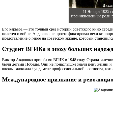
11 Января 1925 
проникновенные роли ра
Его карьера — это точный срез истории советского кино сере
полотен о войне. Авдюшко не просто фиксировал вехи кинопроц
представление о герое на советском экране, который становил
Студент ВГИКа в эпоху больших надеж
Виктор Авдюшко пришёл во ВГИК в 1948 году. Страна залечива
были детьми Победы. Они не понаслышке знали цену жизни и п
школы заложила фундамент профессиональной честности, котор
Международное признание и революци