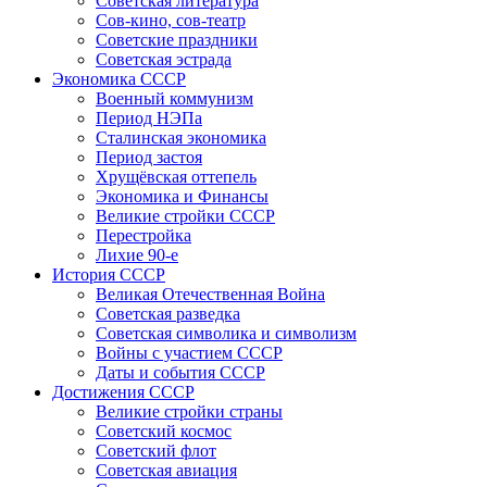
Советская литература
Сов-кино, сов-театр
Советские праздники
Советская эстрада
Экономика СССР
Военный коммунизм
Период НЭПа
Сталинская экономика
Период застоя
Хрущёвская оттепель
Экономика и Финансы
Великие стройки СССР
Перестройка
Лихие 90-е
История СССР
Великая Отечественная Война
Советская разведка
Советская символика и символизм
Войны с участием СССР
Даты и события СССР
Достижения СССР
Великие стройки страны
Советский космос
Советский флот
Советская авиация