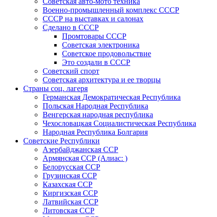
Советская авто-мото техника
Военно-промышленный комплекс СССР
СССР на выставках и салонах
Сделано в СССР
Промтовары СССР
Советская электроника
Советское продовольствие
Это создали в СССР
Советский спорт
Советская архитектура и ее творцы
Страны соц. лагеря
Германская Демократическая Республика
Польская Народная Республика
Венгерская народная республика
Чехословацкая Социалистическая Республика
Народная Республика Болгария
Советские Республики
Азербайджанская ССР
Армянская ССР (Алиас: )
Белорусская ССР
Грузинская ССР
Казахская ССР
Киргизская ССР
Латвийская ССР
Литовская ССР