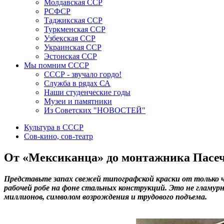
Молдавская ССР
РСФСР
Таджикская ССР
Туркменская ССР
Узбекская ССР
Украинская ССР
Эстонская ССР
Мы помним СССР
СССР - звучало гордо!
Служба в рядах СА
Наши студенческие годы
Музеи и памятники
Из Советских "НОВОСТЕЙ"
Культура в СССР
Сов-кино, сов-театр
От «Мексиканца» до монтажника Пасеч
Представьте запах свежей типографской краски от только ч
рабочей робе на фоне стальных конструкций. Это не гламурн
миллионов, символом возрождения и трудового подъема.