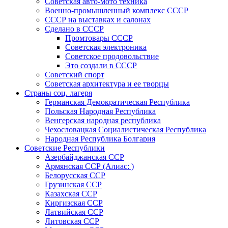
Советская авто-мото техника
Военно-промышленный комплекс СССР
СССР на выставках и салонах
Сделано в СССР
Промтовары СССР
Советская электроника
Советское продовольствие
Это создали в СССР
Советский спорт
Советская архитектура и ее творцы
Страны соц. лагеря
Германская Демократическая Республика
Польская Народная Республика
Венгерская народная республика
Чехословацкая Социалистическая Республика
Народная Республика Болгария
Советские Республики
Азербайджанская ССР
Армянская ССР (Алиас: )
Белорусская ССР
Грузинская ССР
Казахская ССР
Киргизская ССР
Латвийская ССР
Литовская ССР