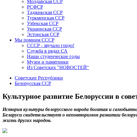
Молдавская ССР
РСФСР
Таджикская ССР
Туркменская ССР
Узбекская ССР
Украинская ССР
Эстонская ССР
Мы помним СССР
СССР - звучало гордо!
Служба в рядах СА
Наши студенческие годы
Музеи и памятники
Из Советских "НОВОСТЕЙ"
Советские Республики
Белорусская ССР
Культурное развитие Белоруссии в сове
И
стория культуры белорусского народа богатая и самобытн
Беларуси свидетельствует о неповторимом развитии белорус
жизнь других народов.