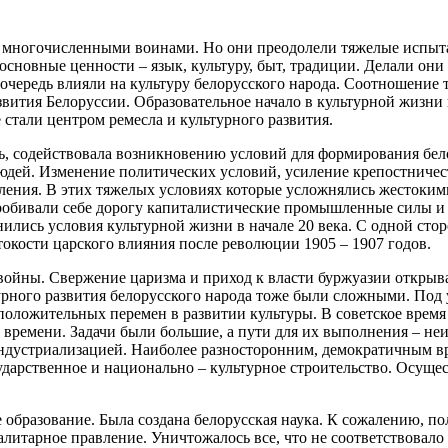
тов многочисленными воинами. Но они преодолели тяжелые испы
и основные ценности – язык, культуру, быт, традиции. Делали о
 очередь влияли на культуру белорусского народа. Соотношение
вития Белоруссии. Образовательное начало в культурной жизни 
 стали центром ремесла и культурного развития.
ь, содействовала возникновению условий для формирования бел
людей. Изменение политических условий, усиление крепостничест
еления. В этих тяжелых условиях которые усложнялись жестоким
робивали себе дорогу капиталистические промышленные силы и 
ились условия культурной жизни в начале 20 века. С одной сто
окости царского влияния после революции 1905 – 1907 годов.
ойны. Свержение царизма и приход к власти буржуазии открыва
турного развития белорусского народа тоже были сложными. По
оложительных перемен в развитии культуры. В советское время 
 времени. Задачи были большие, а пути для их выполнения – не
дустриализацией. Наиболее разносторонним, демократичным вре
ударственное и национально – культурное строительство. Осуще
образование. Была создана белорусская наука. К сожалению, по
оталитарное правление. Уничтожалось все, что не соответствова