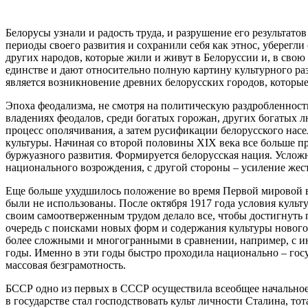
Белорусы узнали и радость труда, и разрушение его результа
периоды своего развития и сохранили себя как этнос, уберегл
других народов, которые жили и живут в Белоруссии и, в свою
единстве и дают относительно полную картину культурного раз
является возникновение древних белорусских городов, которые
Эпоха феодализма, не смотря на политическую раздробленност
владениях феодалов, среди богатых горожан, других богатых 
процесс ополячивания, а затем русификации белорусского нас
культуры. Начиная со второй половины XIX века все больше п
буржуазного развития. Формируется белорусская нация. Усложн
национального возрождения, с другой стороны – усиление жест
Еще больше ухудшилось положение во время Первой мировой в
были не использованы. После октября 1917 года условия куль
своим самоотверженным трудом делало все, чтобы достигнуть п
очередь с поисками новых форм и содержания культуры нового
более сложными и многогранными в сравнении, например, с ин
годы. Именно в эти годы быстро проходила национально – гос
массовая безграмотность.
БССР одно из первых в СССР осуществила всеобщее начальное 
в государстве стал господствовать культ личности Сталина, т