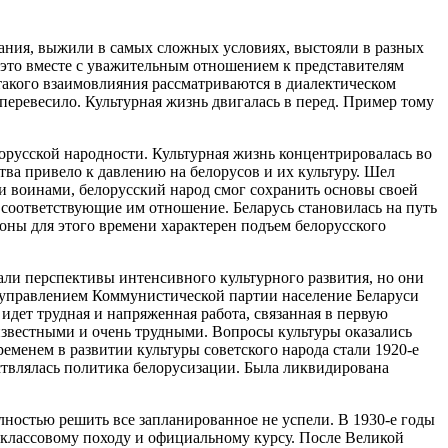
тания, выжили в самых сложных условиях, выстояли в разных
ни это вместе с уважительным отношением к представителям
 такого взаимовлияния рассматриваются в диалектическом
перевесило. Культурная жизнь двигалась в перед. Пример тому
орусской народности. Культурная жизнь концентрировалась во
ва привело к давлению на белорусов и их культуру. Шел
и воинами, белорусский народ смог сохранить основы своей
соответствующие им отношение. Беларусь становилась на путь
роны для этого времени характерен подъем белорусского
ли перспективы интенсивного культурного развития, но они
д управлением Коммунистической партии население Беларуси
идет трудная и напряженная работа, связанная в первую
известными и очень трудными. Вопросы культуры оказались
менем в развитии культуры советского народа стали 1920-е
ствлялась политика белорусизации. Была ликвидирована
лностью решить все запланированное не успели. В 1930-е годы
ло классовому походу и официальному курсу. После Великой