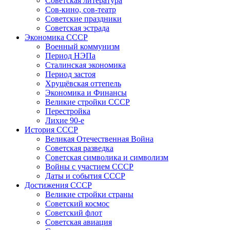
Советская литература
Сов-кино, сов-театр
Советские праздники
Советская эстрада
Экономика СССР
Военный коммунизм
Период НЭПа
Сталинская экономика
Период застоя
Хрущёвская оттепель
Экономика и Финансы
Великие стройки СССР
Перестройка
Лихие 90-е
История СССР
Великая Отечественная Война
Советская разведка
Советская символика и символизм
Войны с участием СССР
Даты и события СССР
Достижения СССР
Великие стройки страны
Советский космос
Советский флот
Советская авиация