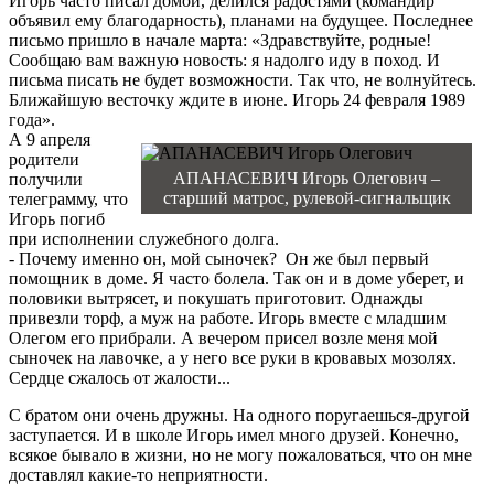
Игорь часто писал домой, делился радостями (командир
объявил ему благодарность), планами на будущее. Последнее
письмо пришло в начале марта: «Здравствуйте, родные!
Сообщаю вам важную новость: я надолго иду в поход. И
письма писать не будет возможности. Так что, не волнуйтесь.
Ближайшую весточку ждите в июне. Игорь 24 февраля 1989
года».
А 9 апреля
родители
АПАНАСЕВИЧ Игорь Олегович –
получили
старший матрос, рулевой-сигнальщик
телеграмму, что
Игорь погиб
при исполнении служебного долга.
- Почему именно он, мой сыночек? Он же был первый
помощник в доме. Я часто болела. Так он и в доме уберет, и
половики вытрясет, и покушать приготовит. Однажды
привезли торф, а муж на работе. Игорь вместе с младшим
Олегом его прибрали. А вечером присел возле меня мой
сыночек на лавочке, а у него все руки в кровавых мозолях.
Сердце сжалось от жалости...
С братом они очень дружны. На одного поругаешься-другой
заступается. И в школе Игорь имел много друзей. Конечно,
всякое бывало в жизни, но не могу пожаловаться, что он мне
доставлял какие-то неприятности.