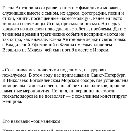
Елена Антоновна сохраняет списки с фамилиями моряков,
служивших вместе с сыном, их адреса, фотографии, песни и
стихи, книги, посвященные «комсомольцу». Ранее ей часто
звонили сослуживцы Игоря, присылали письма. Но ведь у
каждого из них свои повседневные заботы, проблемы. Да и с
течением времени трагические события воспринимаются не
так остро, как вначале. Елена Антоновна держит связь только
с Владиленой Ефимовной и Феликсом Эдмундовичем
Вершило из Мяделя, чей сын погиб вместе с Игорем.
- Созваниваемся, новостями поделимся, на здоровье
пожалуемся. В этом году нас приглашали в Санкт-Петербург.
В Николаево-Богоявленском Морском соборе, где установлена
мемориальная доска в честь погибших подводников, прошли
памятные мероприятия. Но ни я, ни вершины не смогли
поехать: здоровье не позволяет — с сожалением констатирует
женщина.
Его называли «боцманенком»