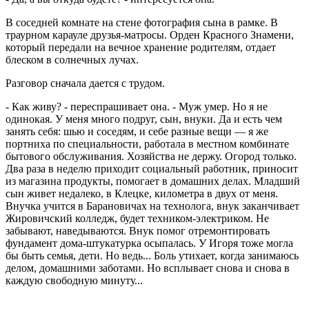
В соседней комнате на стене фотография сына в рамке. В
траурном карауле друзья-матросы. Орден Красного Знамени,
который передали на вечное хранение родителям, отдает
блеском в солнечных лучах.
Разговор сначала дается с трудом.
- Как живу? - переспрашивает она. - Муж умер. Но я не
одинокая. У меня много подруг, сын, внуки. Да и есть чем
занять себя: шью и соседям, и себе разные вещи — я же
портниха по специальности, работала в местном комбинате
бытового обслуживания. Хозяйства не держу. Огород только.
Два раза в неделю приходит социальный работник, приносит
из магазина продукты, помогает в домашних делах. Младший
сын живет недалеко, в Клецке, километра в двух от меня.
Внучка учится в Барановичах на технолога, внук заканчивает
Жировичский колледж, будет техником-электриком. Не
забывают, наведываются. Внук помог отремонтировать
фундамент дома-штукатурка осыпалась. У Игоря тоже могла
бы быть семья, дети. Но ведь... Боль утихает, когда занимаюсь
делом, домашними заботами. Но всплывает снова и снова в
каждую свободную минуту...