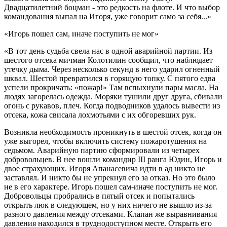
Двадцатилетний боцман - это редкость на флоте. И что выбор
командования выпал на Игоря, уже говорит само за себя...»
«Игорь пошел сам, иначе поступить не мог»
«В тот день судьба свела нас в одной аварийной партии. Из
шестого отсека мичман Колотилин сообщил, что наблюдает
утечку дыма. Через несколько секунд в него ударил огненный
шквал. Шестой превратился в горящую топку. С пятого едва
успели прокричать: «пожар!» Там вспыхнули пары масла. На
людях загорелась одежда. Моряки тушили друг друга, сбивали
огонь с рукавов, плеч. Когда подводников удалось вывести из
отсека, кожа свисала лохмотьями с их обгоревших рук.
Возникла необходимость проникнуть в шестой отсек, когда он
уже выгорел, чтобы включить систему пожаротушения на
седьмом. Аварийную партию сформировали из четырех
добровольцев. В нее вошли командир III ранга Юдин, Игорь и
двое страхующих. Игоря Апанасевича идти в ад никто не
заставлял. И никто бы не упрекнул его за отказ. Но это было
не в его характере. Игорь пошел сам-иначе поступить не мог.
Добровольцы пробрались в пятый отсек и попытались
открыть люк в следующем, но у них ничего не вышло из-за
разного давления между отсеками. Клапан же выравнивания
давления находился в труднодоступном месте. Открыть его