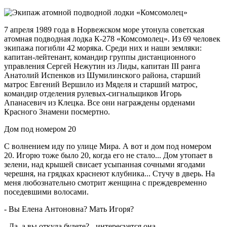
7 апреля 1989 года в Норвежском море утонула советская
атомная подводная лодка К-278 «Комсомолец». Из 69 человек
экипажа погибли 42 моряка. Среди них и наши земляки:
капитан-лейтенант, командир группы дистанционного
управления Сергей Нежутин из Лиды, капитан III ранга
Анатолий Испенков из Шумилинского района, старший
матрос Евгений Вершило из Мяделя и старший матрос,
командир отделения рулевых-сигнальщиков Игорь
Апанасевич из Клецка. Все они награждены орденами
Красного Знамени посмертно.
Дом под номером 20
С волнением иду по улице Мира. А вот и дом под номером
20. Игорю тоже было 20, когда его не стало... Дом утопает в
зелени, над крышей свисает усыпанная сочными ягодами
черешня, на грядках краснеют клубника... Стучу в дверь. На
меня любознательно смотрит женщина с преждевременно
поседевшими волосами.
- Вы Елена Антоновна? Мать Игоря?
- Да, а вы откуда будете? - интересуется она.