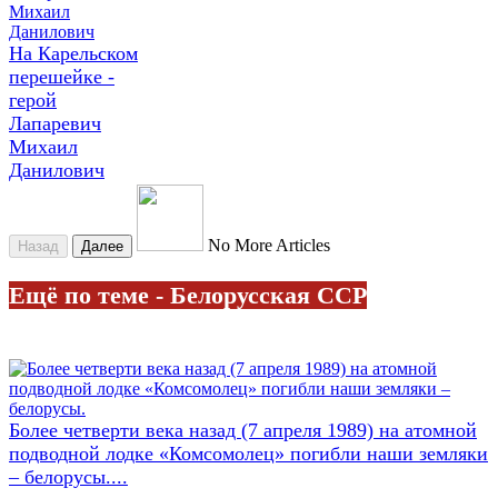
На Карельском
перешейке -
герой
Лапаревич
Михаил
Данилович
No More Articles
Назад
Далее
Ещё по теме - Белорусская ССР
Более четверти века назад (7 апреля 1989) на атомной
подводной лодке «Комсомолец» погибли наши земляки
– белорусы....