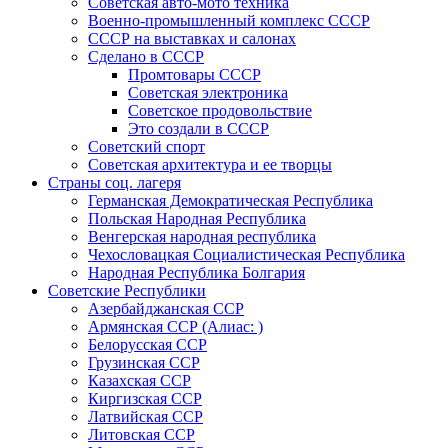
Советская авто-мото техника
Военно-промышленный комплекс СССР
СССР на выставках и салонах
Сделано в СССР
Промтовары СССР
Советская электроника
Советское продовольствие
Это создали в СССР
Советский спорт
Советская архитектура и ее творцы
Страны соц. лагеря
Германская Демократическая Республика
Польская Народная Республика
Венгерская народная республика
Чехословацкая Социалистическая Республика
Народная Республика Болгария
Советские Республики
Азербайджанская ССР
Армянская ССР (Алиас: )
Белорусская ССР
Грузинская ССР
Казахская ССР
Киргизская ССР
Латвийская ССР
Литовская ССР