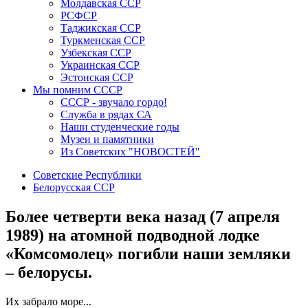
Молдавская ССР
РСФСР
Таджикская ССР
Туркменская ССР
Узбекская ССР
Украинская ССР
Эстонская ССР
Мы помним СССР
СССР - звучало гордо!
Служба в рядах СА
Наши студенческие годы
Музеи и памятники
Из Советских "НОВОСТЕЙ"
Советские Республики
Белорусская ССР
Более четверти века назад (7 апреля
1989) на атомной подводной лодке
«Комсомолец» погибли наши земляки
– белорусы.
Их забрало море...