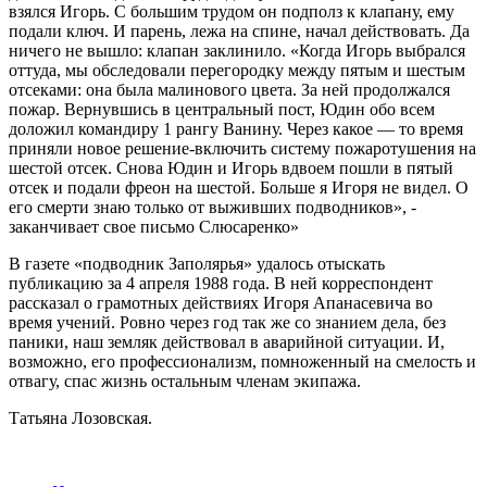
взялся Игорь. С большим трудом он подполз к клапану, ему
подали ключ. И парень, лежа на спине, начал действовать. Да
ничего не вышло: клапан заклинило. «Когда Игорь выбрался
оттуда, мы обследовали перегородку между пятым и шестым
отсеками: она была малинового цвета. За ней продолжался
пожар. Вернувшись в центральный пост, Юдин обо всем
доложил командиру 1 рангу Ванину. Через какое — то время
приняли новое решение-включить систему пожаротушения на
шестой отсек. Снова Юдин и Игорь вдвоем пошли в пятый
отсек и подали фреон на шестой. Больше я Игоря не видел. О
его смерти знаю только от выживших подводников», -
заканчивает свое письмо Слюсаренко»
В газете «подводник Заполярья» удалось отыскать
публикацию за 4 апреля 1988 года. В ней корреспондент
рассказал о грамотных действиях Игоря Апанасевича во
время учений. Ровно через год так же со знанием дела, без
паники, наш земляк действовал в аварийной ситуации. И,
возможно, его профессионализм, помноженный на смелость и
отвагу, спас жизнь остальным членам экипажа.
Татьяна Лозовская.