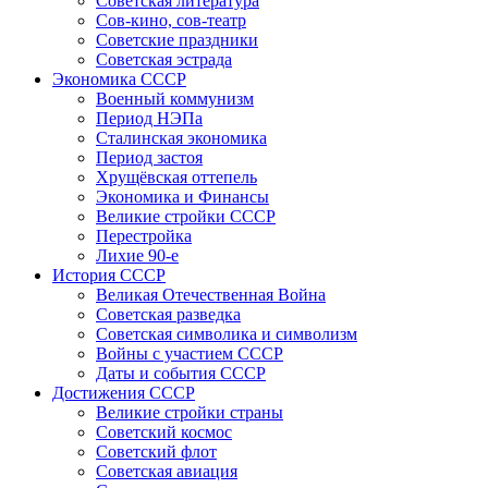
Советская литература
Сов-кино, сов-театр
Советские праздники
Советская эстрада
Экономика СССР
Военный коммунизм
Период НЭПа
Сталинская экономика
Период застоя
Хрущёвская оттепель
Экономика и Финансы
Великие стройки СССР
Перестройка
Лихие 90-е
История СССР
Великая Отечественная Война
Советская разведка
Советская символика и символизм
Войны с участием СССР
Даты и события СССР
Достижения СССР
Великие стройки страны
Советский космос
Советский флот
Советская авиация