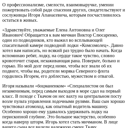
О профессионализме, смелости, взаимовыручке, умении
пожертвовать собой ради спасения других, свидетельствуют и
сослуживцы Игоря Апанасевича, которым посчастливилось
остаться в живых.
«Здравствуйте, уважаемые Елена Антоновна и Олег
Иванович! Обращается к вам мичман Виктор Слюсаренко,
один из подводников, кто выжил во всплывающей
спасательной камере подводной лодки «Комсомолец». Давно
хотел вам написать, но всякий раз трудно было начать. Когда
вспоминаю ребят, лодку, на сердце такое чувство, словно
кровоточит старая, незаживающая рана. Поверьте, больно и
горько. Но мой долг перед ними, чтобы все знали об их
подвиге, чтобы вы, родители моряка Северного флота
гордились Игорем, его доблестью, мужеством и отвагой.
Игоря называли «боцманенком» «Специалистом он был
незаменимым, перед самым выходом в море сдал на первый
класс. В походе с Ткачом он нес вахту на центральном посту
возле пульта управления лодочными рулями. Ваш сын хорошо
чувствовал атомоход, как опытный водитель машину.
Особенно хорошо ему удавалось удерживать лодку на
перископной глубине. Это большое мастерство, особенно
когда наверху шторм. Игорь хотел стать мичманом. В лице
вашего сына все видели надежную смену Ткачу.