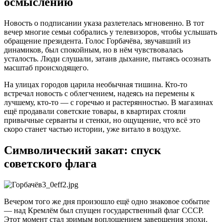
осмыслению
Новость о подписании указа разлетелась мгновенно. В тот
вечер многие семьи собрались у телевизоров, чтобы услышать
обращение президента. Голос Горбачёва, звучавший из
динамиков, был спокойным, но в нём чувствовалась
усталость. Люди слушали, затаив дыхание, пытаясь осознать
масштаб происходящего.
На улицах городов царила необычная тишина. Кто‑то
встречал новость с облегчением, надеясь на перемены к
лучшему, кто‑то — с горечью и растерянностью. В магазинах
ещё продавали советские товары, в квартирах стояли
привычные серванты и стенки, но ощущение, что всё это
скоро станет частью истории, уже витало в воздухе.
Символический закат: спуск
советского флага
Вечером того же дня произошло ещё одно знаковое событие
— над Кремлём был спущен государственный флаг СССР.
Этот момент стал зримым воплощением завершения эпохи.