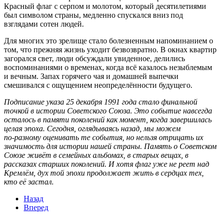
Красный флаг с серпом и молотом, который десятилетиями
был символом страны, медленно спускался вниз под
взглядами сотен людей.
Для многих это зрелище стало болезненным напоминанием о
том, что прежняя жизнь уходит безвозвратно. В окнах квартир
загорался свет, люди обсуждали увиденное, делились
воспоминаниями о временах, когда всё казалось незыблемым
и вечным. Запах горячего чая и домашней выпечки
смешивался с ощущением неопределённости будущего.
Подписание указа 25 декабря 1991 года стало финальной
точкой в истории Советского Союза. Это событие навсегда
осталось в памяти поколений как момент, когда завершилась
целая эпоха. Сегодня, оглядываясь назад, мы можем
по‑разному оценивать те события, но нельзя отрицать их
значимость для истории нашей страны. Память о Советском
Союзе живёт в семейных альбомах, в старых вещах, в
рассказах старших поколений. И хотя флаг уже не реет над
Кремлём, дух той эпохи продолжает жить в сердцах тех,
кто её застал.
Назад
Вперед