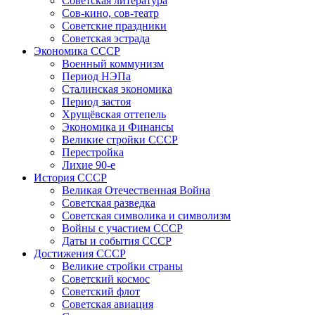
Советская литература
Сов-кино, сов-театр
Советские праздники
Советская эстрада
Экономика СССР
Военный коммунизм
Период НЭПа
Сталинская экономика
Период застоя
Хрущёвская оттепель
Экономика и Финансы
Великие стройки СССР
Перестройка
Лихие 90-е
История СССР
Великая Отечественная Война
Советская разведка
Советская символика и символизм
Войны с участием СССР
Даты и события СССР
Достижения СССР
Великие стройки страны
Советский космос
Советский флот
Советская авиация