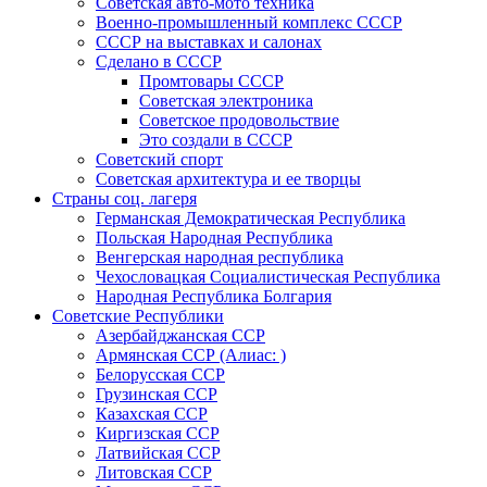
Советская авто-мото техника
Военно-промышленный комплекс СССР
СССР на выставках и салонах
Сделано в СССР
Промтовары СССР
Советская электроника
Советское продовольствие
Это создали в СССР
Советский спорт
Советская архитектура и ее творцы
Страны соц. лагеря
Германская Демократическая Республика
Польская Народная Республика
Венгерская народная республика
Чехословацкая Социалистическая Республика
Народная Республика Болгария
Советские Республики
Азербайджанская ССР
Армянская ССР (Алиас: )
Белорусская ССР
Грузинская ССР
Казахская ССР
Киргизская ССР
Латвийская ССР
Литовская ССР