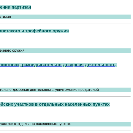
ении партизан
ветского и трофейного оружия
 листовок, разведывательно-дозорная деятельность,
ейских участков в отдельных населенных пунктах