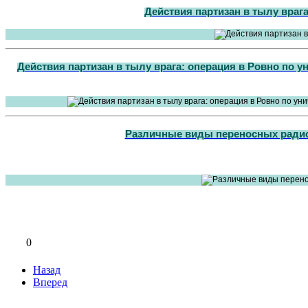
Действия партизан в тылу вра
Действия партизан в тылу врага: операция в Ровно по 
Различные виды переносных радио
0
Назад
Вперед