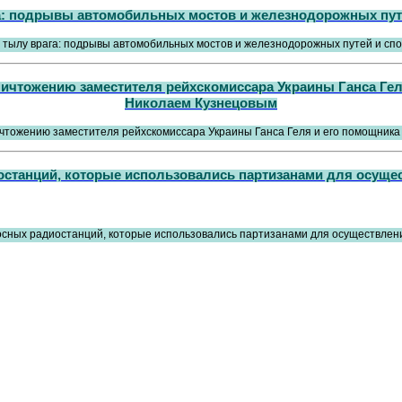
га: подрывы автомобильных мостов и железнодорожных пут
уничтожению заместителя рейхскомиссара Украины Ганса Ге
Николаем Кузнецовым
станций, которые использовались партизанами для осущес