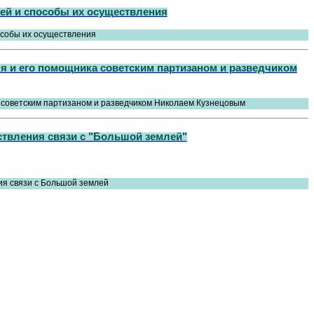
ей и способы их осуществления
ля и его помощника советским партизаном и разведчиком
твления связи с "Большой землей"