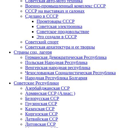
Советская авто-мото техника
Военно-промышленный комплекс СССР
СССР на выставках и салонах
Сделано в СССР
Промтовары СССР
Советская электроника
Советское продовольствие
Это создали в СССР
Советский спорт
Советская архитектура и ее творцы
Страны соц. лагеря
Германская Демократическая Республика
Польская Народная Республика
Венгерская народная республика
Чехословацкая Социалистическая Республика
Народная Республика Болгария
Советские Республики
Азербайджанская ССР
Армянская ССР (Алиас: )
Белорусская ССР
Грузинская ССР
Казахская ССР
Киргизская ССР
Латвийская ССР
Литовская ССР