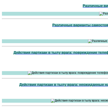
Различные ви
Различные варианты самостоя
Действия партизан в тылу врага: повреждение теле
Действия партизан в тылу врага: неожиданные н