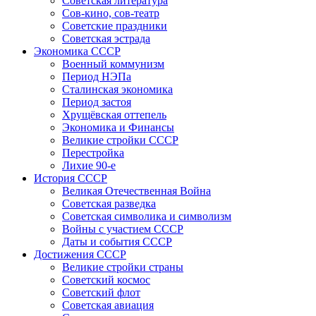
Советская литература
Сов-кино, сов-театр
Советские праздники
Советская эстрада
Экономика СССР
Военный коммунизм
Период НЭПа
Сталинская экономика
Период застоя
Хрущёвская оттепель
Экономика и Финансы
Великие стройки СССР
Перестройка
Лихие 90-е
История СССР
Великая Отечественная Война
Советская разведка
Советская символика и символизм
Войны с участием СССР
Даты и события СССР
Достижения СССР
Великие стройки страны
Советский космос
Советский флот
Советская авиация