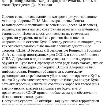
день расшифрованные кадры аэрофотосъёмки оказались на
столе Президента Дж. Кеннеди.
Срочно созвано совещание, на котором присутствовавшие
министр обороны США Макнамара, члены Совета
Безопасности и специальные советники (всего 14 человек),
решали, как поступить с советскими ракетами на кубинской
территории. Предлагалось уничтожить их точечными
ядерными ударами, но всё же, решено было ввести
«карантин» на острове Куба. Блокаду решили не вводить, так
как это было равносильно началу военных действий со
стороны США. В беседах с Президентом Кеннеди и Громыко
А. А., министр иностранных дел СССР, и советский посол в
США Добрынин в один голос утверждали, что ядерного
оружия на Кубе нет. Справедливости ради надо сказать, что об
операции «Анадырь» дипкорпус СССР в Америке не был
информирован. Кеннеди обращается к советскому
руководителю с требованием убрать ядерное оружие с Кубы,
на что Хрущёв отвечает, что введение блокады вокруг Кубы
есть акт агрессии, капитаны советских кораблей требования
американских властей выполнять не будут, и что
правительство СССР примет любые меры для обеспечения
безопасности своих судов.
Наступила суббота, 27 октября. Над кубинской территорией