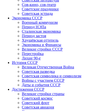
Советская литература
Сов-кино, сов-театр
Советские праздники
Советская эстрада
Экономика СССР
Военный коммунизм
Период НЭПа
Сталинская экономика
Период застоя
Хрущёвская оттепель
Экономика и Финансы
Великие стройки СССР
Перестройка
Лихие 90-е
История СССР
Великая Отечественная Война
Советская разведка
Советская символика и символизм
Войны с участием СССР
Даты и события СССР
Достижения СССР
Великие стройки страны
Советский космос
Советский флот
Советская авиация