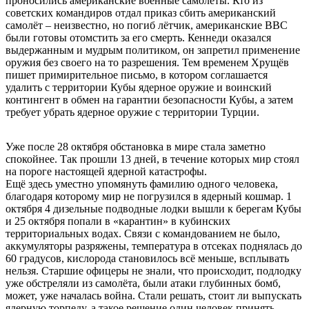
проносились американские военные самолёты. Кто из
советских командиров отдал приказ сбить американский
самолёт – неизвестно, но погиб лётчик, американские ВВС
были готовы отомстить за его смерть. Кеннеди оказался
выдержанным и мудрым политиком, он запретил применение
оружия без своего на то разрешения. Тем временем Хрущёв
пишет примирительное письмо, в котором соглашается
удалить с территории Кубы ядерное оружие и воинский
контингент в обмен на гарантии безопасности Кубы, а затем
требует убрать ядерное оружие с территории Турции.
Уже после 28 октября обстановка в мире стала заметно
спокойнее. Так прошли 13 дней, в течение которых мир стоял
на пороге настоящей ядерной катастрофы.
Ещё здесь уместно упомянуть фамилию одного человека,
благодаря которому мир не погрузился в ядерный кошмар. 1
октября 4 дизельные подводные лодки вышли к берегам Кубы
и 25 октября попали в «карантин» в кубинских
территориальных водах. Связи с командованием не было,
аккумуляторы разряжены, температура в отсеках поднялась до
60 градусов, кислорода становилось всё меньше, всплывать
нельзя. Старшие офицеры не знали, что происходит, подлодку
уже обстреляли из самолёта, были атаки глубинных бомб,
может, уже началась война. Стали решать, стоит ли выпускать
ядерную торпеду, а такое решение один человек принять