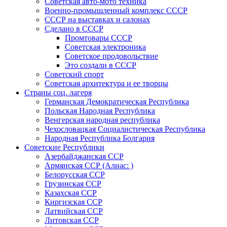
Советская авто-мото техника
Военно-промышленный комплекс СССР
СССР на выставках и салонах
Сделано в СССР
Промтовары СССР
Советская электроника
Советское продовольствие
Это создали в СССР
Советский спорт
Советская архитектура и ее творцы
Страны соц. лагеря
Германская Демократическая Республика
Польская Народная Республика
Венгерская народная республика
Чехословацкая Социалистическая Республика
Народная Республика Болгария
Советские Республики
Азербайджанская ССР
Армянская ССР (Алиас: )
Белорусская ССР
Грузинская ССР
Казахская ССР
Киргизская ССР
Латвийская ССР
Литовская ССР