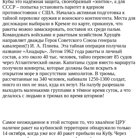
Кубы это надёжная защита, своеобразный «зонтик», а для
СССР – попытка установить паритет в ядерном
противостоянии с США. Началась активная подготовка к
тайной перевозке оружия и воинского контингента. Места для
дислокации выбирали в Кремле по карте, прикинув, что
ракеты можно замаскировать, поставив их среди пальм.
Командовать войсками и ракетным хозяйством Хрущёв
направляет дважды Героя Советского Союза генерала
кавалерии(!) И. А. Плиева. Эта тайная операция получила
название «Анадырь». Летом 1962 года ракеты и личный
состав, а это около 40 тыс. человек, тайно перевозят 85 судов
через Атлантический океан. Капитаны судов вместо маршрута
получили конверты, которые должны были вскрыть в
открытом море в присутствии замполитов. В трюмы,
рассчитанные на 340 человек, набивали 1250-1300 солдат,
никто из них не знал, куда их везут. На палубу разрешали
выходить маленькими группами в тёмное время суток, а что
делалось с людьми в трюмах во время штормов!
Самое неожиданное в этой истории то, что хвалёное ЦРУ
наличие ракет на кубинской территории обнаружило только
14 октября, когда уже все 40 ракет прибыли на Кубу. Через