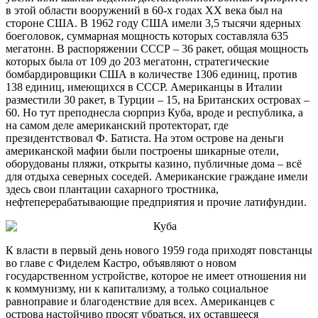
в этой области вооружений в 60-х годах XX века был на
стороне США. В 1962 году США имели 3,5 тысячи ядерных
боеголовок, суммарная мощность которых составляла 635
мегатонн. В распоряжении СССР – 36 ракет, общая мощность
которых была от 109 до 203 мегатонн, стратегические
бомбардировщики США в количестве 1306 единиц, против
138 единиц, имеющихся в СССР. Американцы в Италии
разместили 30 ракет, в Турции – 15, на Британских островах –
60. Но тут преподнесла сюрприз Куба, вроде и республика, а
на самом деле американский протекторат, где
президентствовал Ф. Батиста. На этом острове на деньги
американской мафии были построены шикарные отели,
оборудованы пляжи, открыты казино, публичные дома – всё
для отдыха северных соседей. Американские граждане имели
здесь свои плантации сахарного тростника,
нефтеперерабатывающие предприятия и прочие латифундии.
К власти в первый день нового 1959 года приходят повстанцы
во главе с Фиделем Кастро, объявляют о новом
государственном устройстве, которое не имеет отношения ни
к коммунизму, ни к капитализму, а только социальное
равноправие и благоденствие для всех. Американцев с
острова настойчиво просят убраться, их оставшееся